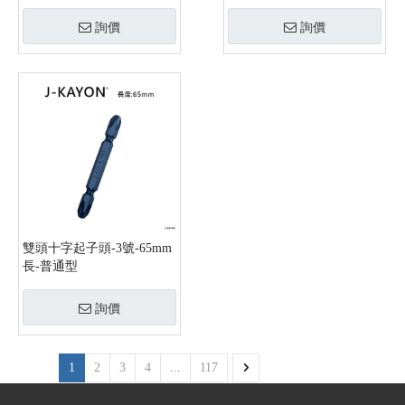
詢價
詢價
雙頭十字起子頭-3號-65mm
長-普通型
詢價
1
2
3
4
...
117