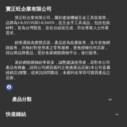
寶正旺企業有限公司
寶正旺企業有限公司，屬於建築機械五金工具批發商，
品牌為J-KAYON與J-KAWIN，從五金手工具成品，包括包裝
材料，皆為台灣製造，並在台組裝完成，符合專業人士作業
需求。
銷售通路為實體店面，產品皆為批量販售，迄今並無網
路販售，亦無針對使用者之零售服務，更無授權任何店家，
得以將品牌產品，置於各家網路購物平台，進行販售。
基於網路購物紛爭甚多，誠懇建議使用者，若對本公司
產品有興趣，請與公司網頁羅列之推廣產品店家(本公司直屬
經銷店)聯繫，或來訊詢問鄰近，未羅列名單而可購買產品之
店家。
產品分類
快速鏈結