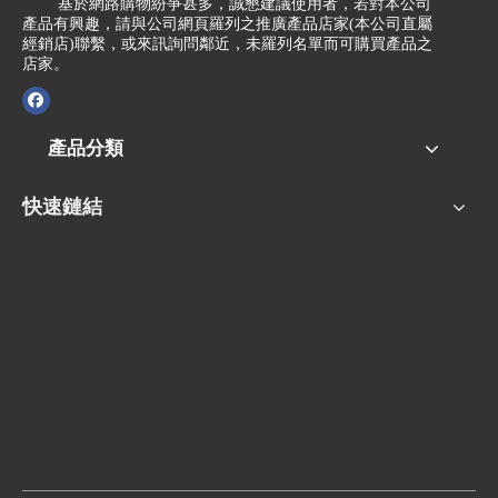
基於網路購物紛爭甚多，誠懇建議使用者，若對本公司
產品有興趣，請與公司網頁羅列之推廣產品店家(本公司直屬
經銷店)聯繫，或來訊詢問鄰近，未羅列名單而可購買產品之
店家。
產品分類
快速鏈結