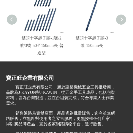
雙頭十字起子頭-1號/2
雙頭十字起子頭-3
雙頭
號/3號-50至150mm長-普
號-150mm長
號-6
通型
寶正旺企業有限公司
寶正旺企業有限公司，屬於建築機械五金工具批發商，
品牌為J-KAYON與J-KAWIN，從五金手工具成品，包括包裝
材料，皆為台灣製造，並在台組裝完成，符合專業人士作業
需求。
銷售通路為實體店面，產品皆為批量販售，迄今並無網
路販售，亦無針對使用者之零售服務，更無授權任何店家，
得以將品牌產品，置於各家網路購物平台，進行販售。