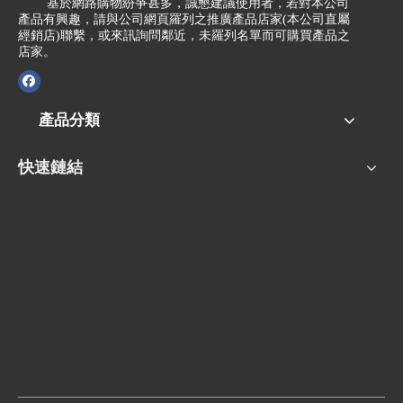
基於網路購物紛爭甚多，誠懇建議使用者，若對本公司
產品有興趣，請與公司網頁羅列之推廣產品店家(本公司直屬
經銷店)聯繫，或來訊詢問鄰近，未羅列名單而可購買產品之
店家。
產品分類
快速鏈結