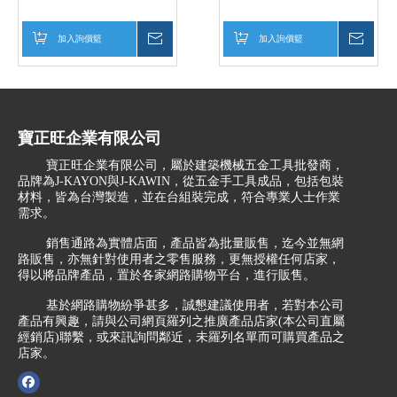
加入詢價籃
詢價
加入詢價籃
詢價
寶正旺企業有限公司
寶正旺企業有限公司，屬於建築機械五金工具批發商，
品牌為J-KAYON與J-KAWIN，從五金手工具成品，包括包裝
材料，皆為台灣製造，並在台組裝完成，符合專業人士作業
需求。
銷售通路為實體店面，產品皆為批量販售，迄今並無網
路販售，亦無針對使用者之零售服務，更無授權任何店家，
得以將品牌產品，置於各家網路購物平台，進行販售。
基於網路購物紛爭甚多，誠懇建議使用者，若對本公司
產品有興趣，請與公司網頁羅列之推廣產品店家(本公司直屬
經銷店)聯繫，或來訊詢問鄰近，未羅列名單而可購買產品之
店家。