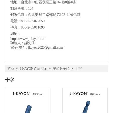
地址：台北市中山區敬業三路162巷8號4樓
郵遞區號：104
郵政信箱：台北樂群二路郵局第192-11號信箱
電話：886-2-85022050
傳真：886-2-85011090
網址：
https://www.j-kayon.com
聯絡人：謝先生
電子信箱：
jkayon2020@gmail.com
首頁
»
J-KAYON 產品展示
»
單頭起子頭
»
十字
十字