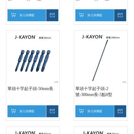
加入詢價籃
詢價
加入詢價籃
詢價
單頭十字起子頭-50mm長
單頭十字起子頭-2
號-300mm長-5點0型
加入詢價籃
詢價
加入詢價籃
詢價