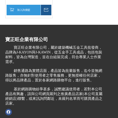
加入詢價籃
詢價
寶正旺企業有限公司
寶正旺企業有限公司，屬於建築機械五金工具批發商，
品牌為J-KAYON與J-KAWIN，從五金手工具成品，包括包裝
材料，皆為台灣製造，並在台組裝完成，符合專業人士作業
需求。
銷售通路為實體店面，產品皆為批量販售，迄今並無網
路販售，亦無針對使用者之零售服務，更無授權任何店家，
得以將品牌產品，置於各家網路購物平台，進行販售。
基於網路購物紛爭甚多，誠懇建議使用者，若對本公司
產品有興趣，請與公司網頁羅列之推廣產品店家(本公司直屬
經銷店)聯繫，或來訊詢問鄰近，未羅列名單而可購買產品之
店家。