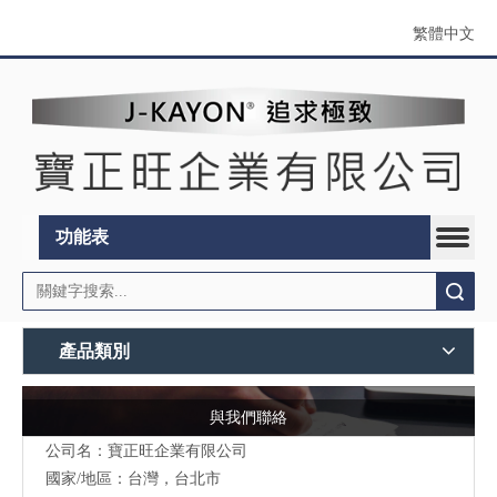
繁體中文
功能表
搜索
產品類別
與我們聯絡
公司名：寶正旺企業有限公司
國家/地區：台灣，台北市