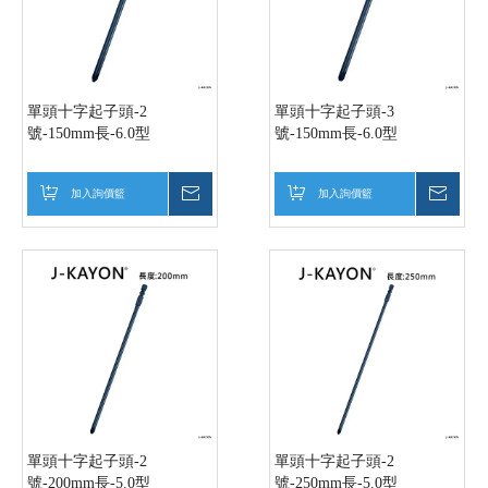
單頭十字起子頭-2
單頭十字起子頭-3
號-150mm長-6.0型
號-150mm長-6.0型
加入詢價籃
詢價
加入詢價籃
詢價
單頭十字起子頭-2
單頭十字起子頭-2
號-200mm長-5.0型
號-250mm長-5.0型