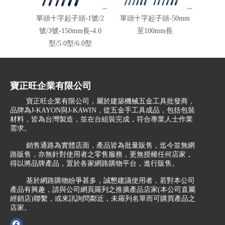
單頭十字起子頭-1號/2
單頭十字起子頭-50mm
單頭十
號/3號-150mm長-4.0
至100mm長
型/5.0型/6.0型
寶正旺企業有限公司
寶正旺企業有限公司，屬於建築機械五金工具批發商，
品牌為J-KAYON與J-KAWIN，從五金手工具成品，包括包裝
材料，皆為台灣製造，並在台組裝完成，符合專業人士作業
需求。
銷售通路為實體店面，產品皆為批量販售，迄今並無網
路販售，亦無針對使用者之零售服務，更無授權任何店家，
得以將品牌產品，置於各家網路購物平台，進行販售。
基於網路購物紛爭甚多，誠懇建議使用者，若對本公司
產品有興趣，請與公司網頁羅列之推廣產品店家(本公司直屬
經銷店)聯繫，或來訊詢問鄰近，未羅列名單而可購買產品之
店家。