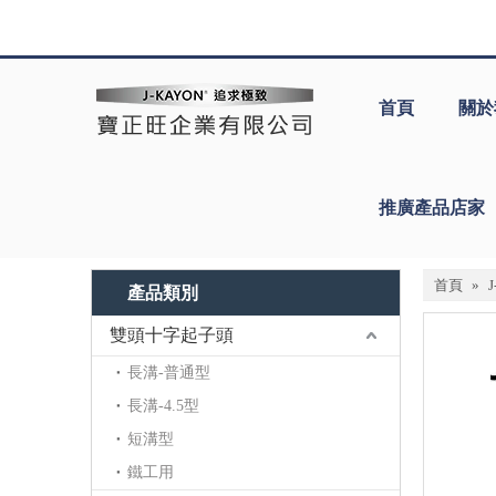
首頁
關於
推廣產品店家
首頁
»
產品類別
雙頭十字起子頭
長溝-普通型
長溝-4.5型
短溝型
鐵工用