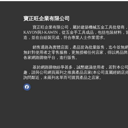
寶正旺企業有限公司
寶正旺企業有限公司，屬於建築機械五金工具批發商，
KAYON與J-KAWIN，從五金手工具成品，包括包裝材料
造，並在台組裝完成，符合專業人士作業需求。
銷售通路為實體店面，產品皆為批量販售，迄今並無網
無針對使用者之零售服務，更無授權任何店家，得以將品牌
各家網路購物平台，進行販售。
基於網路購物紛爭甚多，誠懇建議使用者，若對本公司
趣，請與公司網頁羅列之推廣產品店家(本公司直屬經銷店)
詢問鄰近，未羅列名單而可購買產品之店家。