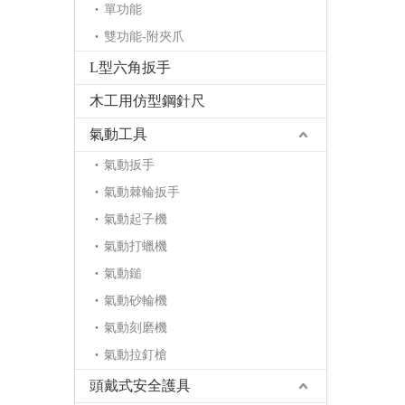
單功能
雙功能-附夾爪
L型六角扳手
木工用仿型鋼針尺
氣動工具
氣動扳手
氣動棘輪扳手
氣動起子機
氣動打蠟機
氣動鎚
氣動砂輪機
氣動刻磨機
氣動拉釘槍
頭戴式安全護具