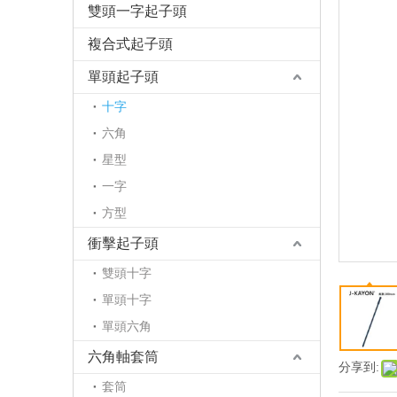
雙頭一字起子頭
複合式起子頭
單頭起子頭
十字
六角
星型
一字
方型
衝擊起子頭
雙頭十字
單頭十字
單頭六角
六角軸套筒
分享到:
套筒