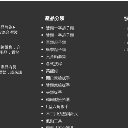
產品分類
品牌為J-
雙頭十字起子頭
，皆為台灣製
雙頭一字起子頭
單頭起子頭
路販售，亦
衝擊起子頭
產品，置於
六角軸套筒
各式接桿
產品有興
萬能鉗
聯繫，或來訊
開口棘輪扳手
雙頭棘輪扳手
夾頭扳手
磁鐵型撿拾器
L型六角扳手
木工用仿型鋼針尺
氣動工具