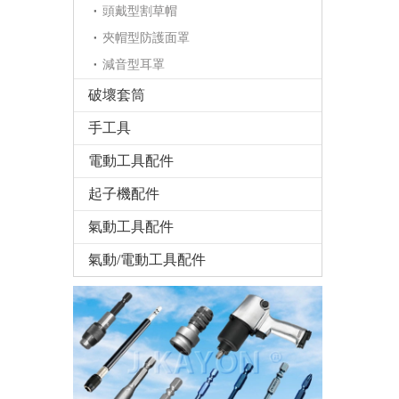
頭戴型割草帽
夾帽型防護面罩
減音型耳罩
破壞套筒
手工具
電動工具配件
起子機配件
氣動工具配件
氣動/電動工具配件