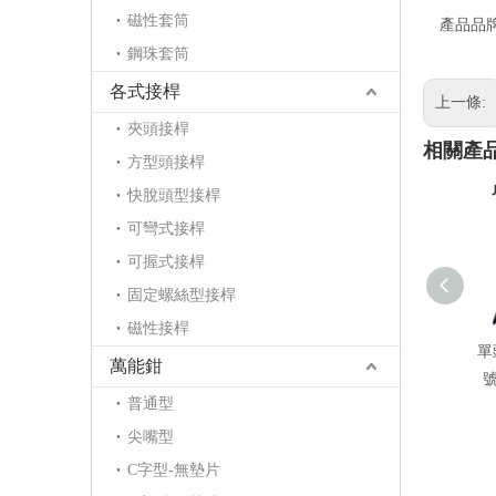
磁性套筒
產品品
鋼珠套筒
各式接桿
上一條:
夾頭接桿
相關產
方型頭接桿
快脫頭型接桿
可彎式接桿
可握式接桿
固定螺絲型接桿
磁性接桿
單
萬能鉗
號
普通型
尖嘴型
C字型-無墊片