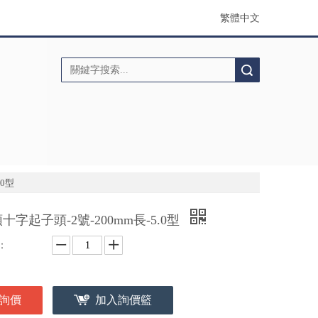
繁體中文
搜索
.0型
十字起子頭-2號-200mm長-5.0型
：
詢價
加入詢價籃