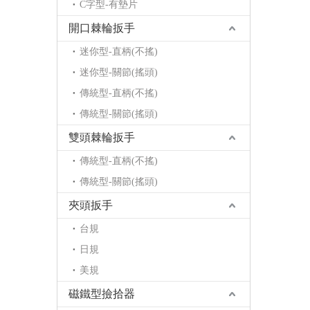
C字型-有墊片
開口棘輪扳手
迷你型-直柄(不搖)
迷你型-關節(搖頭)
傳統型-直柄(不搖)
傳統型-關節(搖頭)
雙頭棘輪扳手
傳統型-直柄(不搖)
傳統型-關節(搖頭)
夾頭扳手
台規
日規
美規
磁鐵型撿拾器