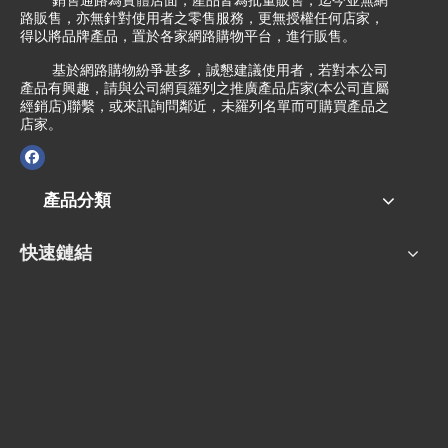
銷售通路為實體店面，產品皆為批量販售，迄今並無網
路販售，亦無針對使用者之零售服務，更無授權任何店家，
得以將品牌產品，置於各家網路購物平台，進行販售。
基於網路購物紛爭甚多，誠懇建議使用者，若對本公司
產品有興趣，請與公司網頁羅列之推廣產品店家(本公司直屬
經銷店)聯繫，或來訊詢問鄰近，未羅列名單而可購買產品之
店家。
產品分類
快速鏈結