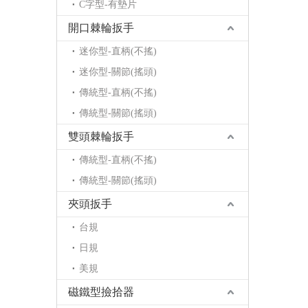
C字型-有墊片
開口棘輪扳手
迷你型-直柄(不搖)
迷你型-關節(搖頭)
傳統型-直柄(不搖)
傳統型-關節(搖頭)
雙頭棘輪扳手
傳統型-直柄(不搖)
傳統型-關節(搖頭)
夾頭扳手
台規
日規
美規
磁鐵型撿拾器