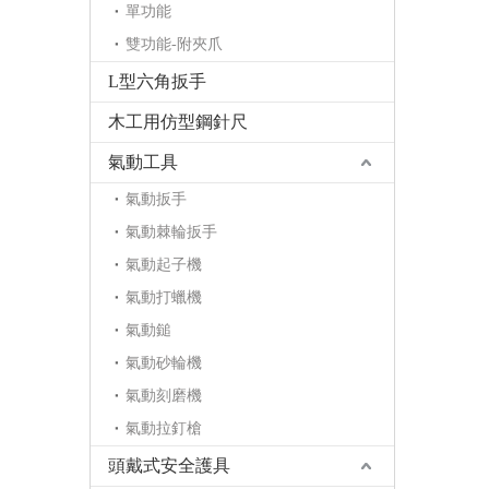
單功能
雙功能-附夾爪
L型六角扳手
木工用仿型鋼針尺
氣動工具
氣動扳手
氣動棘輪扳手
氣動起子機
氣動打蠟機
氣動鎚
氣動砂輪機
氣動刻磨機
氣動拉釘槍
頭戴式安全護具