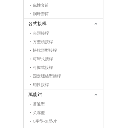
磁性套筒
鋼珠套筒
各式接桿
夾頭接桿
方型頭接桿
快脫頭型接桿
可彎式接桿
可握式接桿
固定螺絲型接桿
磁性接桿
萬能鉗
普通型
尖嘴型
C字型-無墊片