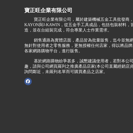
寶正旺企業有限公司
寶正旺企業有限公司，屬於建築機械五金工具批發商，
KAYON與J-KAWIN，從五金手工具成品，包括包裝材料
造，並在台組裝完成，符合專業人士作業需求。
銷售通路為實體店面，產品皆為批量販售，迄今並無網
無針對使用者之零售服務，更無授權任何店家，得以將品牌
各家網路購物平台，進行販售。
基於網路購物紛爭甚多，誠懇建議使用者，若對本公司
趣，請與公司網頁羅列之推廣產品店家(本公司直屬經銷店)
詢問鄰近，未羅列名單而可購買產品之店家。