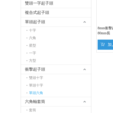
雙頭一字起子頭
複合式起子頭
單頭起子頭
8mm衝擊
十字
80mm長
六角
加
星型
一字
方型
衝擊起子頭
雙頭十字
單頭十字
單頭六角
六角軸套筒
套筒