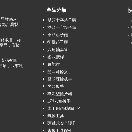
產品分類
品牌為J-
雙頭十字起子頭
，皆為台灣製
雙頭一字起子頭
單頭起子頭
路販售，亦
衝擊起子頭
產品，置於
六角軸套筒
各式接桿
產品有興
萬能鉗
聯繫，或來訊
開口棘輪扳手
雙頭棘輪扳手
夾頭扳手
磁鐵型撿拾器
L型六角扳手
木工用仿型鋼針尺
氣動工具
頭戴式安全護具
電動工具配件