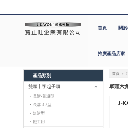
首頁
關於
推廣產品店家
首頁
»
產品類別
單頭六
雙頭十字起子頭
長溝-普通型
長溝-4.5型
短溝型
鐵工用