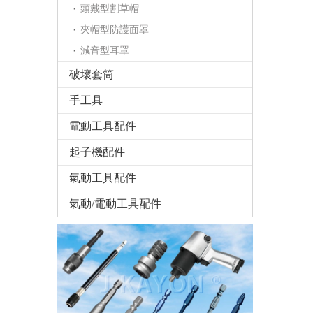
頭戴型割草帽
夾帽型防護面罩
減音型耳罩
破壞套筒
手工具
電動工具配件
起子機配件
氣動工具配件
氣動/電動工具配件