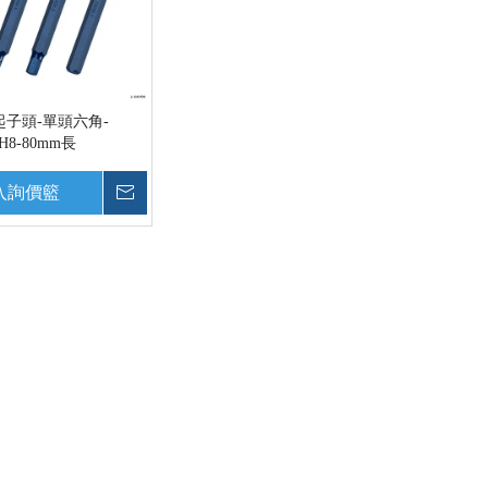
起子頭-單頭六角-
/H8-80mm長
入詢價籃
詢價