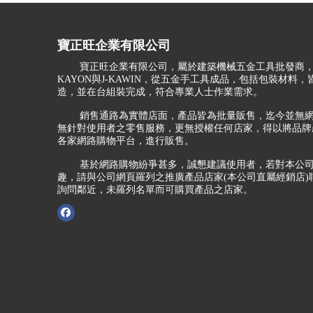
寶正旺企業有限公司
寶正旺企業有限公司，屬於建築機械五金工具批發商，
KAYON與J-KAWIN，從五金手工具成品，包括包裝材料
造，並在台組裝完成，符合專業人士作業需求。
銷售通路為實體店面，產品皆為批量販售，迄今並無網
無針對使用者之零售服務，更無授權任何店家，得以將品牌
各家網路購物平台，進行販售。
基於網路購物紛爭甚多，誠懇建議使用者，若對本公司
趣，請與公司網頁羅列之推廣產品店家(本公司直屬經銷店)
詢問鄰近，未羅列名單而可購買產品之店家。