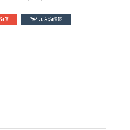
詢價
加入詢價籃