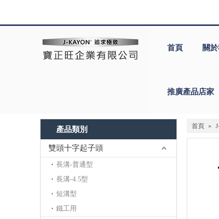
首頁
關於
推廣產品店家
首頁
»
產品類別
雙頭十字起子頭
長溝-普通型
長溝-4.5型
短溝型
鐵工用