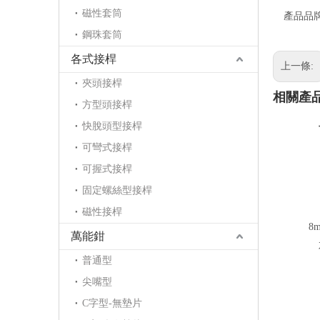
磁性套筒
產品品
鋼珠套筒
各式接桿
上一條:
夾頭接桿
相關產
方型頭接桿
快脫頭型接桿
可彎式接桿
可握式接桿
固定螺絲型接桿
磁性接桿
8
萬能鉗
普通型
尖嘴型
C字型-無墊片