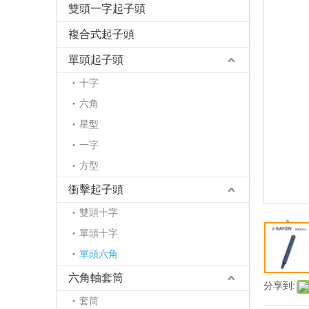
雙頭一字起子頭
複合式起子頭
單頭起子頭
十字
六角
星型
一字
方型
衝擊起子頭
雙頭十字
單頭十字
單頭六角
六角軸套筒
分享到:
套筒