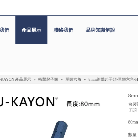
我們
產品展示
聯絡我們
品牌知識解說
J-KAYON 產品展示
»
衝擊起子頭
»
單頭六角
»
8mm衝擊起子頭-單頭六角-H5
8m
台製
子頭
80m
數量