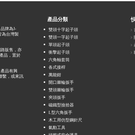
產品分類
品牌為J-
雙頭十字起子頭
，皆為台灣製
雙頭一字起子頭
單頭起子頭
路販售，亦
衝擊起子頭
產品，置於
六角軸套筒
各式接桿
產品有興
萬能鉗
聯繫，或來訊
開口棘輪扳手
雙頭棘輪扳手
夾頭扳手
磁鐵型撿拾器
L型六角扳手
木工用仿型鋼針尺
氣動工具