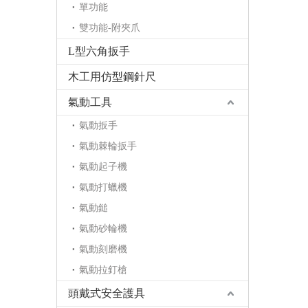
單功能
雙功能-附夾爪
L型六角扳手
木工用仿型鋼針尺
氣動工具
氣動扳手
氣動棘輪扳手
氣動起子機
氣動打蠟機
氣動鎚
氣動砂輪機
氣動刻磨機
氣動拉釘槍
頭戴式安全護具