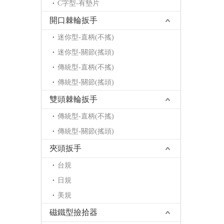
C字型-有墊片
開口棘輪扳手
迷你型-直柄(不搖)
迷你型-關節(搖頭)
傳統型-直柄(不搖)
傳統型-關節(搖頭)
雙頭棘輪扳手
傳統型-直柄(不搖)
傳統型-關節(搖頭)
夾頭扳手
台規
日規
美規
磁鐵型撿拾器