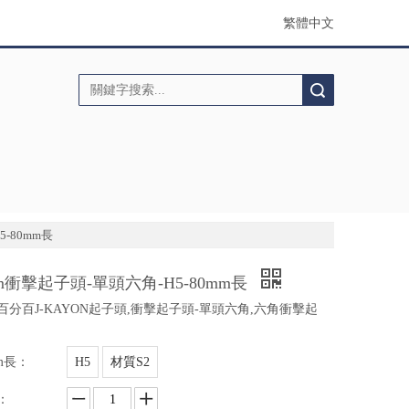
繁體中文
搜索
-80mm長
m衝擊起子頭-單頭六角-H5-80mm長
百分百J-KAYON起子頭,衝擊起子頭-單頭六角,六角衝擊起
m長：
H5
材質S2
：