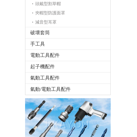
頭戴型割草帽
夾帽型防護面罩
減音型耳罩
破壞套筒
手工具
電動工具配件
起子機配件
氣動工具配件
氣動/電動工具配件