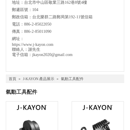
地址：台北市中山區敬業三路162巷8號4樓
郵遞區號：104
郵政信箱：台北樂群二路郵局第192-11號信箱
電話：886-2-85022050
傳真：886-2-85011090
網址：
https://www.j-kayon.com
聯絡人：謝先生
電子信箱：
jkayon2020@gmail.com
首頁
»
J-KAYON 產品展示
»
氣動工具配件
氣動工具配件