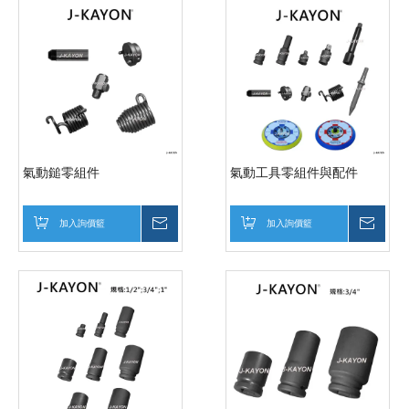
氣動鎚零組件
氣動工具零組件與配件
加入詢價籃
詢價
加入詢價籃
詢價