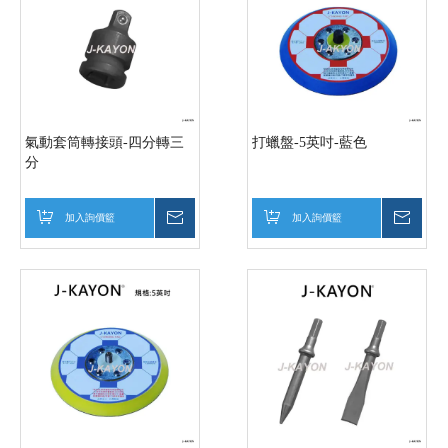
氣動套筒轉接頭-四分轉三
打蠟盤-5英吋-藍色
分
加入詢價籃
詢價
加入詢價籃
詢價