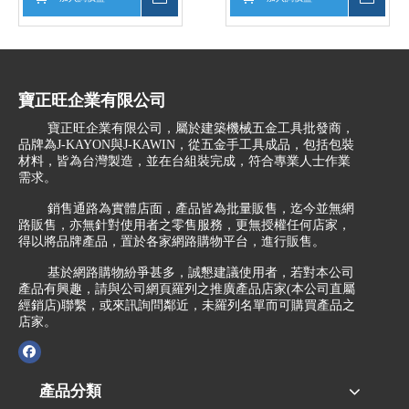
寶正旺企業有限公司
寶正旺企業有限公司，屬於建築機械五金工具批發商，
品牌為J-KAYON與J-KAWIN，從五金手工具成品，包括包裝
材料，皆為台灣製造，並在台組裝完成，符合專業人士作業
需求。
銷售通路為實體店面，產品皆為批量販售，迄今並無網
路販售，亦無針對使用者之零售服務，更無授權任何店家，
得以將品牌產品，置於各家網路購物平台，進行販售。
基於網路購物紛爭甚多，誠懇建議使用者，若對本公司
產品有興趣，請與公司網頁羅列之推廣產品店家(本公司直屬
經銷店)聯繫，或來訊詢問鄰近，未羅列名單而可購買產品之
店家。
產品分類