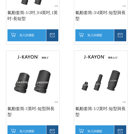
氣動套筒-1/2吋,3/4英吋,1英
氣動套筒-3/4英吋-短型與長
吋-長短型
型
加入詢價籃
詢價
加入詢價籃
詢價
氣動套筒-1英吋-短型與長
氣動套筒-1/2英吋-短型與長
型
型
加入詢價籃
詢價
加入詢價籃
詢價