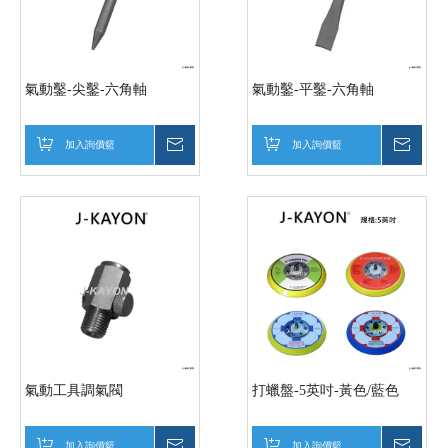
氣動鑿-尖鑿-六角軸
氣動鑿-平鑿-六角軸
加入詢價籃
詢價
加入詢價籃
詢價
氣動工具調氣閥
打蠟盤-5英吋-黃色/藍色
加入詢價籃
詢價
加入詢價籃
詢價