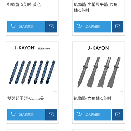
打蠟盤-5英吋-黃色
氣動鑿-尖鑿與平鑿-六角
軸-5英吋
加入詢價籃
詢價
加入詢價籃
詢價
雙頭起子頭-65mm長
氣動鑿-六角軸-5英吋
加入詢價籃
詢價
加入詢價籃
詢價