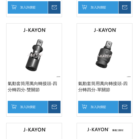
加入詢價籃
詢價
加入詢價籃
詢價
氣動套筒用萬向轉接頭-四
氣動套筒用萬向轉接頭-四
分轉四分-雙關節
分轉四分-單關節
加入詢價籃
詢價
加入詢價籃
詢價