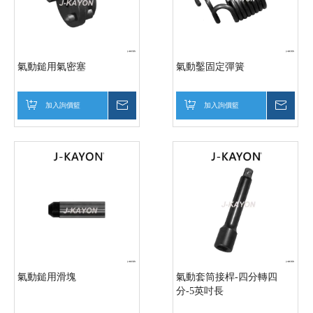
氣動鎚用氣密塞
氣動鑿固定彈簧
加入詢價籃
詢價
加入詢價籃
詢價
氣動鎚用滑塊
氣動套筒接桿-四分轉四
分-5英吋長