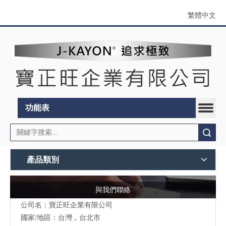
繁體中文
功能表
搜索
產品類別
與我們聯絡
公司名：寶正旺企業有限公司
國家/地區：台灣，台北市