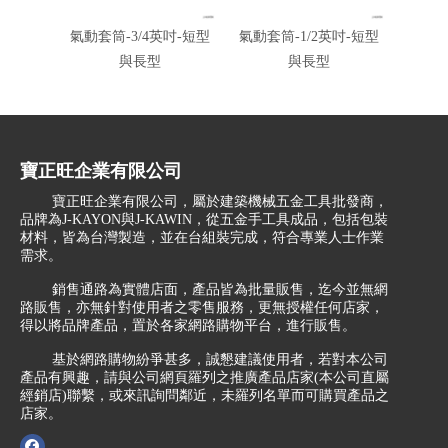
氣動套筒-3/4英吋-短型
氣動套筒-1/2英吋-短型
氣動套
與長型
與長型
寶正旺企業有限公司
寶正旺企業有限公司，屬於建築機械五金工具批發商，
品牌為J-KAYON與J-KAWIN，從五金手工具成品，包括包裝
材料，皆為台灣製造，並在台組裝完成，符合專業人士作業
需求。
銷售通路為實體店面，產品皆為批量販售，迄今並無網
路販售，亦無針對使用者之零售服務，更無授權任何店家，
得以將品牌產品，置於各家網路購物平台，進行販售。
基於網路購物紛爭甚多，誠懇建議使用者，若對本公司
產品有興趣，請與公司網頁羅列之推廣產品店家(本公司直屬
經銷店)聯繫，或來訊詢問鄰近，未羅列名單而可購買產品之
店家。