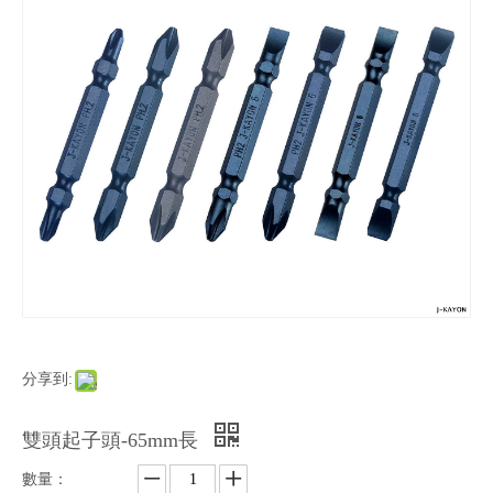
分享到:
雙頭起子頭-65mm長
數量：