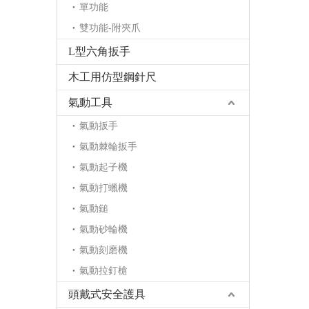
單功能
雙功能-附夾爪
L型六角扳手
木工用仿型鋼針尺
氣動工具
氣動扳手
氣動棘輪扳手
氣動起子機
氣動打蠟機
氣動鎚
氣動砂輪機
氣動刻磨機
氣動拉釘槍
頭戴式安全護具