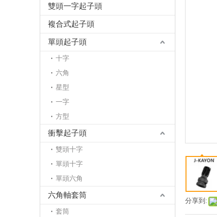
雙頭一字起子頭
複合式起子頭
單頭起子頭
十字
六角
星型
一字
方型
衝擊起子頭
雙頭十字
單頭十字
單頭六角
六角軸套筒
分享到:
套筒