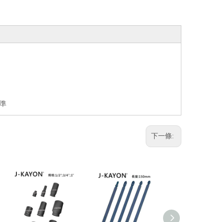
準
下一條: