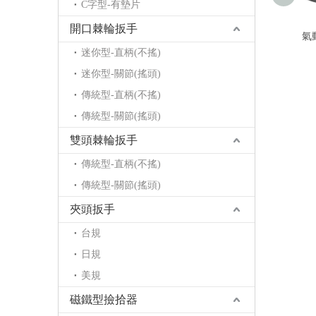
C字型-有墊片
開口棘輪扳手
氣
迷你型-直柄(不搖)
迷你型-關節(搖頭)
傳統型-直柄(不搖)
傳統型-關節(搖頭)
雙頭棘輪扳手
傳統型-直柄(不搖)
傳統型-關節(搖頭)
夾頭扳手
台規
日規
美規
磁鐵型撿拾器