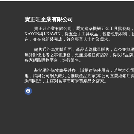
寶正旺企業有限公司
寶正旺企業有限公司，屬於建築機械五金工具批發商，
KAYON與J-KAWIN，從五金手工具成品，包括包裝材料
造，並在台組裝完成，符合專業人士作業需求。
銷售通路為實體店面，產品皆為批量販售，迄今並無網
無針對使用者之零售服務，更無授權任何店家，得以將品牌
各家網路購物平台，進行販售。
基於網路購物紛爭甚多，誠懇建議使用者，若對本公司
趣，請與公司網頁羅列之推廣產品店家(本公司直屬經銷店)
詢問鄰近，未羅列名單而可購買產品之店家。