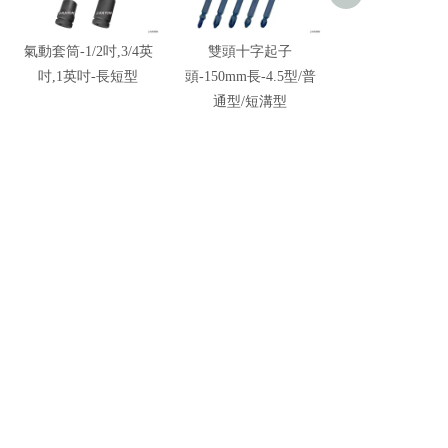
氣動套筒-1/2吋,3/4英
雙頭十字起子
單頭起子頭-150
吋,1英吋-長短型
頭-150mm長-4.5型/普
十字/六角/星
通型/短溝型