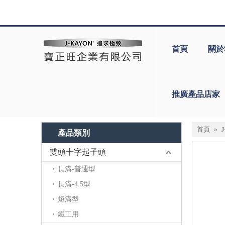
首頁
關於
推廣產品店家
首頁
»
產品類別
雙頭十字起子頭
長溝-普通型
長溝-4.5型
短溝型
鐵工用