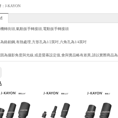
牌：
J-KAYON
述
機轉街頭,氣動扳手轉接頭,電動扳手轉接頭
為鉻鉬鋼,有熱處理,方形孔為1/2英吋,六角孔為1/4英吋
因為攝影角度與光線,或是螢幕設定值,會與實品略有差異,請以實際商品為
品