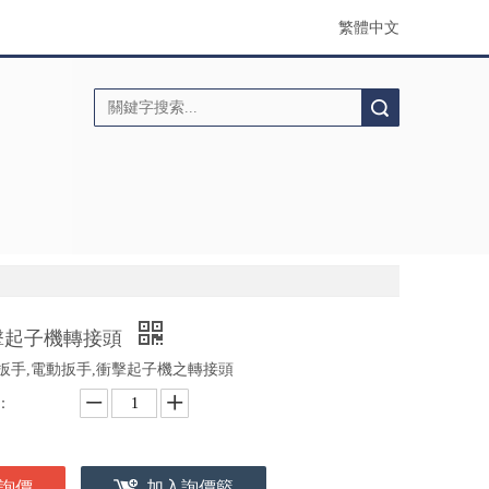
繁體中文
搜索
擊起子機轉接頭
扳手,電動扳手,衝擊起子機之轉接頭
：
詢價
加入詢價籃