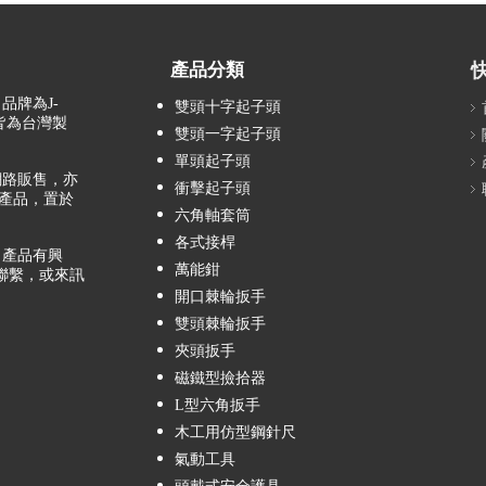
產品分類
品牌為J-
雙頭十字起子頭
，皆為台灣製
雙頭一字起子頭
單頭起子頭
路販售，亦
衝擊起子頭
產品，置於
六角軸套筒
各式接桿
產品有興
萬能鉗
聯繫，或來訊
開口棘輪扳手
雙頭棘輪扳手
夾頭扳手
磁鐵型撿拾器
L型六角扳手
木工用仿型鋼針尺
氣動工具