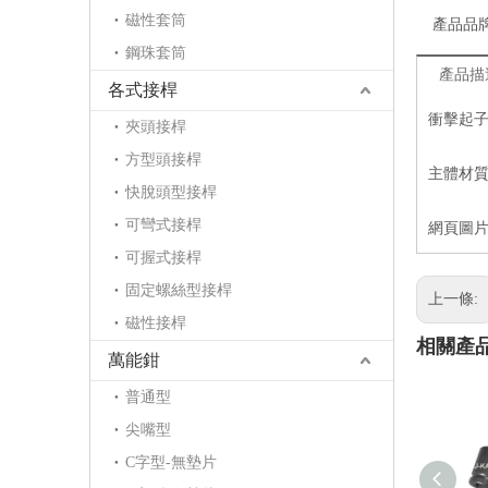
磁性套筒
產品品
鋼珠套筒
產品描
各式接桿
衝擊起子
夾頭接桿
方型頭接桿
主體材質
快脫頭型接桿
可彎式接桿
網頁圖片
可握式接桿
固定螺絲型接桿
上一條:
磁性接桿
相關產
萬能鉗
普通型
尖嘴型
C字型-無墊片