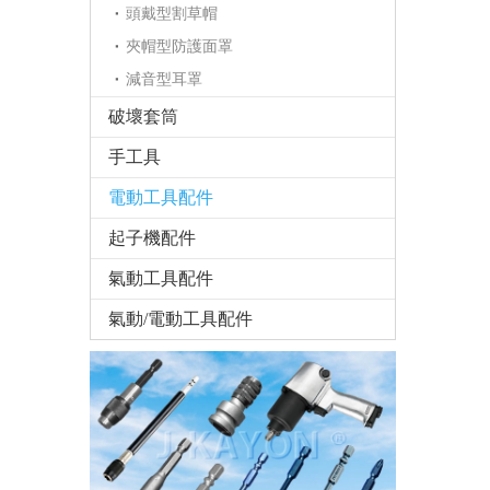
頭戴型割草帽
夾帽型防護面罩
減音型耳罩
破壞套筒
手工具
電動工具配件
起子機配件
氣動工具配件
氣動/電動工具配件