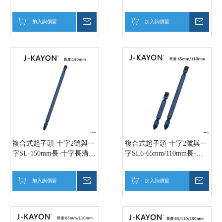
字短溝
加入詢價籃
詢價
加入詢價籃
詢價
複合式起子頭-十字2號與一
複合式起子頭-十字2號與一
字SL-150mm長-十字長溝一
字SL6-65mm/110mm長-十
字短溝
字長溝一字短溝
加入詢價籃
詢價
加入詢價籃
詢價