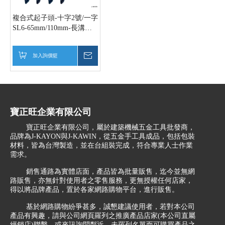
複合式起子頭-十字2號/一字
SL6-65mm/110mm-長溝型/
十字常溝一字短溝
加入詢價籃
詢價
寶正旺企業有限公司
寶正旺企業有限公司，屬於建築機械五金工具批發商，
品牌為J-KAYON與J-KAWIN，從五金手工具成品，包括包裝
材料，皆為台灣製造，並在台組裝完成，符合專業人士作業
需求。
銷售通路為實體店面，產品皆為批量販售，迄今並無網
路販售，亦無針對使用者之零售服務，更無授權任何店家，
得以將品牌產品，置於各家網路購物平台，進行販售。
基於網路購物紛爭甚多，誠懇建議使用者，若對本公司
產品有興趣，請與公司網頁羅列之推廣產品店家(本公司直屬
經銷店)聯繫，或來訊詢問鄰近，未羅列名單而可購買產品之