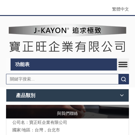
繁體中文
功能表
搜索
產品類別
與我們聯絡
公司名：寶正旺企業有限公司
國家/地區：台灣，台北市