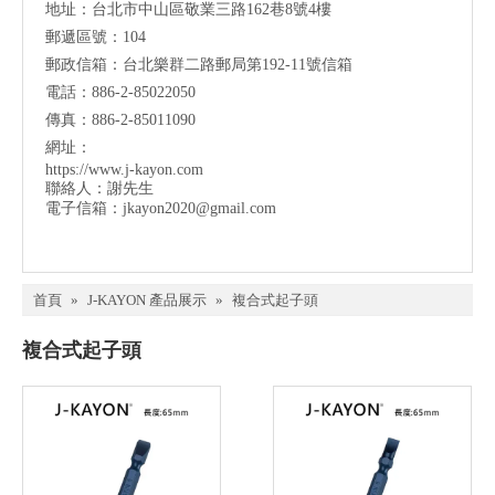
地址：台北市中山區敬業三路162巷8號4樓
郵遞區號：104
郵政信箱：台北樂群二路郵局第192-11號信箱
電話：886-2-85022050
傳真：886-2-85011090
網址：
https://www.j-kayon.com
聯絡人：謝先生
電子信箱：
jkayon2020@gmail.com
首頁
»
J-KAYON 產品展示
»
複合式起子頭
複合式起子頭