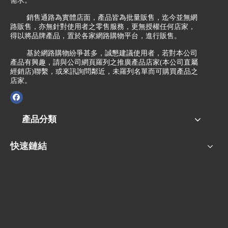
需求。
銷售通路為實體店面，產品皆為批量販售，迄今並無網
路販售，亦無針對使用者之零售服務，更無授權任何店家，
得以將品牌產品，置於各家網路購物平台，進行販售。
基於網路購物紛爭甚多，誠懇建議使用者，若對本公司
產品有興趣，請與公司網頁羅列之推廣產品店家(本公司直屬
經銷店)聯繫，或來訊詢問鄰近，未羅列名單而可購買產品之
店家。
產品分類
快速鏈結