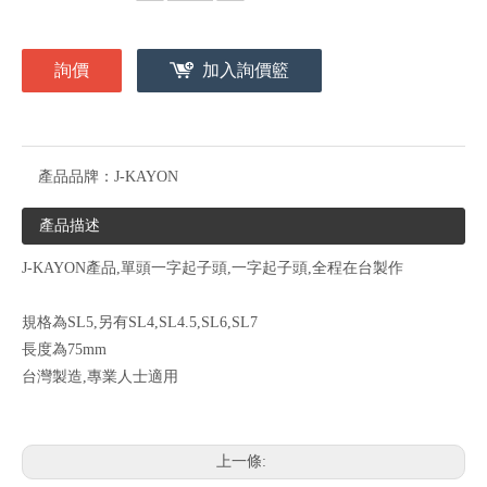
詢價
加入詢價籃
產品品牌：
J-KAYON
產品描述
J-KAYON產品,單頭一字起子頭,一字起子頭,全程在台製作
規格為SL5,另有SL4,SL4.5,SL6,SL7
長度為75mm
台灣製造,專業人士適用
上一條: