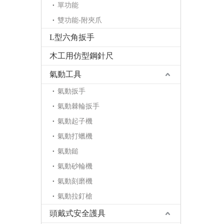
單功能
雙功能-附夾爪
L型六角扳手
木工用仿型鋼針尺
氣動工具
氣動扳手
氣動棘輪扳手
氣動起子機
氣動打蠟機
氣動鎚
氣動砂輪機
氣動刻磨機
氣動拉釘槍
頭戴式安全護具