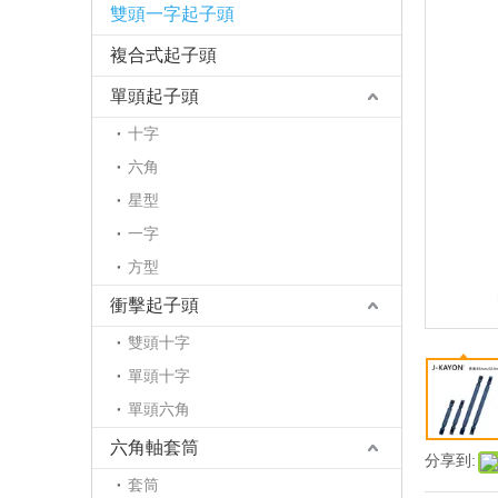
雙頭一字起子頭
複合式起子頭
單頭起子頭
十字
六角
星型
一字
方型
衝擊起子頭
雙頭十字
單頭十字
單頭六角
六角軸套筒
分享到:
套筒