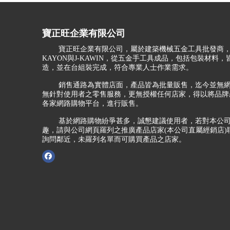
寶正旺企業有限公司
寶正旺企業有限公司，屬於建築機械五金工具批發商，
KAYON與J-KAWIN，從五金手工具成品，包括包裝材料
造，並在台組裝完成，符合專業人士作業需求。
銷售通路為實體店面，產品皆為批量販售，迄今並無網
無針對使用者之零售服務，更無授權任何店家，得以將品牌
各家網路購物平台，進行販售。
基於網路購物紛爭甚多，誠懇建議使用者，若對本公司
趣，請與公司網頁羅列之推廣產品店家(本公司直屬經銷店)
詢問鄰近，未羅列名單而可購買產品之店家。