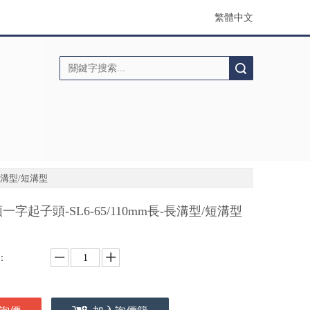
繁體中文
搜索
-長溝型/短溝型
一字起子頭-SL6-65/110mm長-長溝型/短溝型
：