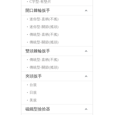
C字型-有墊片
開口棘輪扳手
迷你型-直柄(不搖)
迷你型-關節(搖頭)
傳統型-直柄(不搖)
傳統型-關節(搖頭)
雙頭棘輪扳手
傳統型-直柄(不搖)
傳統型-關節(搖頭)
夾頭扳手
台規
日規
美規
磁鐵型撿拾器