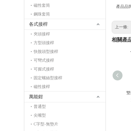
磁性套筒
產品品
鋼珠套筒
各式接桿
上一條:
夾頭接桿
相關產
方型頭接桿
快脫頭型接桿
可彎式接桿
可握式接桿
固定螺絲型接桿
磁性接桿
雙
萬能鉗
普通型
尖嘴型
C字型-無墊片