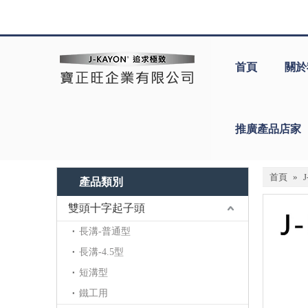
首頁
關於
推廣產品店家
首頁
»
產品類別
雙頭十字起子頭
長溝-普通型
長溝-4.5型
短溝型
鐵工用