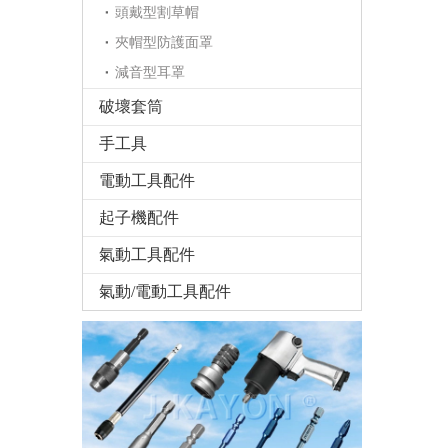
頭戴型割草帽
夾帽型防護面罩
減音型耳罩
破壞套筒
手工具
電動工具配件
起子機配件
氣動工具配件
氣動/電動工具配件