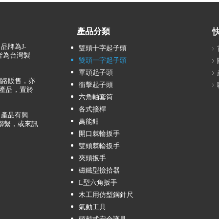
產品分類
品牌為J-
雙頭十字起子頭
，皆為台灣製
雙頭一字起子頭
單頭起子頭
路販售，亦
衝擊起子頭
產品，置於
六角軸套筒
各式接桿
產品有興
萬能鉗
聯繫，或來訊
開口棘輪扳手
雙頭棘輪扳手
夾頭扳手
磁鐵型撿拾器
L型六角扳手
木工用仿型鋼針尺
氣動工具