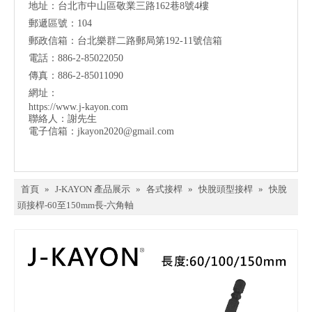
地址：台北市中山區敬業三路162巷8號4樓
郵遞區號：104
郵政信箱：台北樂群二路郵局第192-11號信箱
電話：886-2-85022050
傳真：886-2-85011090
網址：
https://www.j-kayon.com
聯絡人：謝先生
電子信箱：
jkayon2020@gmail.com
首頁
»
J-KAYON 產品展示
»
各式接桿
»
快脫頭型接桿
»
快脫
頭接桿-60至150mm長-六角軸