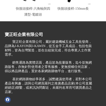
快脫頭接桿-六角軸與四
快脫頭接桿-150mm長
免出力
溝型-電鍍頭
寶正旺企業有限公司
寶正旺企業有限公司，屬於建築機械五金工具批發商，
品牌為J-KAYON與J-KAWIN，從五金手工具成品，包括包裝
材料，皆為台灣製造，並在台組裝完成，符合專業人士作業
需求。
銷售通路為實體店面，產品皆為批量販售，迄今並無網
路販售，亦無針對使用者之零售服務，更無授權任何店家，
得以將品牌產品，置於各家網路購物平台，進行販售。
基於網路購物紛爭甚多，誠懇建議使用者，若對本公司
產品有興趣，請與公司網頁羅列之推廣產品店家(本公司直屬
經銷店)聯繫，或來訊詢問鄰近，未羅列名單而可購買產品之
店家。