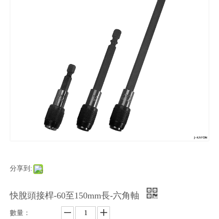
分享到:
快脫頭接桿-60至150mm長-六角軸
數量：