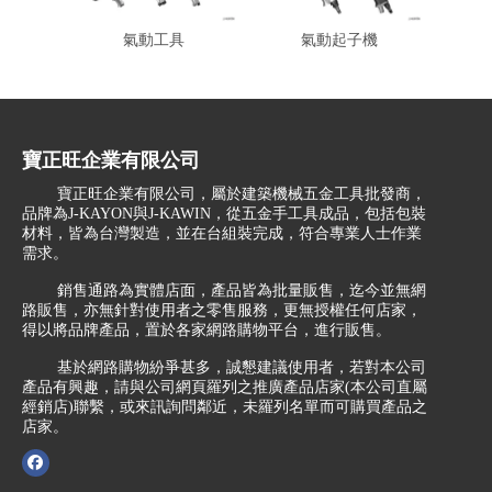
氣動工具
氣動起子機
氣動起
寶正旺企業有限公司
寶正旺企業有限公司，屬於建築機械五金工具批發商，
品牌為J-KAYON與J-KAWIN，從五金手工具成品，包括包裝
材料，皆為台灣製造，並在台組裝完成，符合專業人士作業
需求。
銷售通路為實體店面，產品皆為批量販售，迄今並無網
路販售，亦無針對使用者之零售服務，更無授權任何店家，
得以將品牌產品，置於各家網路購物平台，進行販售。
基於網路購物紛爭甚多，誠懇建議使用者，若對本公司
產品有興趣，請與公司網頁羅列之推廣產品店家(本公司直屬
經銷店)聯繫，或來訊詢問鄰近，未羅列名單而可購買產品之
店家。