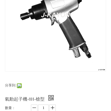
分享到:
氣動起子機-8H-槍型
數量：