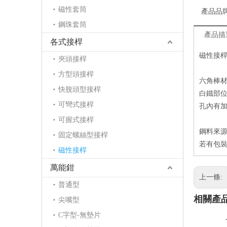
磁性套筒
產品品
鋼珠套筒
產品描
各式接桿
磁性接桿
夾頭接桿
方型頭接桿
六角棒材
快脫頭型接桿
白鐵部位
可彎式接桿
孔內有加
可握式接桿
鋼料來源
固定螺絲型接桿
若有包裝
磁性接桿
萬能鉗
上一條:
普通型
相關產
尖嘴型
C字型-無墊片