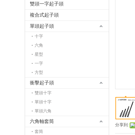
雙頭一字起子頭
複合式起子頭
單頭起子頭
十字
六角
星型
一字
方型
衝擊起子頭
雙頭十字
單頭十字
單頭六角
六角軸套筒
分享到:
套筒