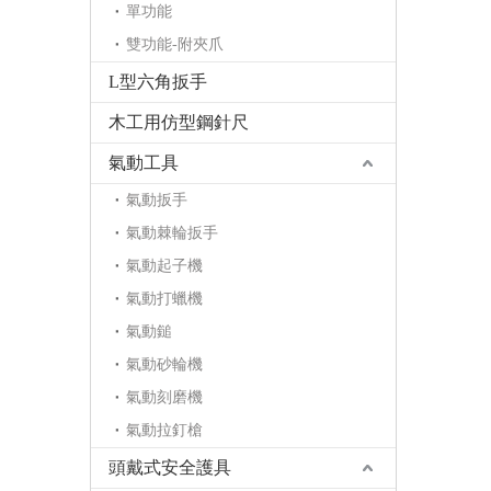
單功能
雙功能-附夾爪
L型六角扳手
木工用仿型鋼針尺
氣動工具
氣動扳手
氣動棘輪扳手
氣動起子機
氣動打蠟機
氣動鎚
氣動砂輪機
氣動刻磨機
氣動拉釘槍
頭戴式安全護具