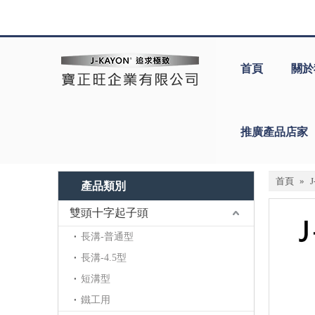
首頁
關於
推廣產品店家
首頁
»
產品類別
雙頭十字起子頭
長溝-普通型
長溝-4.5型
短溝型
鐵工用