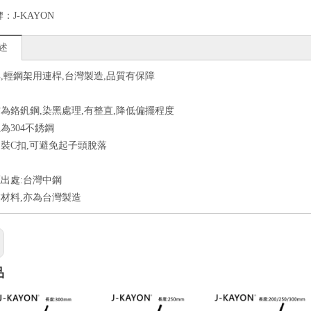
牌：
J-KAYON
述
,輕鋼架用連桿,台灣製造,品質有保障
為鉻釩鋼,染黑處理,有整直,降低偏擺程度
為304不銹鋼
裝C扣,可避免起子頭脫落
出處:台灣中鋼
材料,亦為台灣製造
品