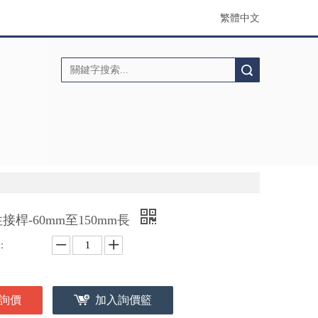
繁體中文
搜索
接桿-60mm至150mm長
：
詢價
加入詢價籃