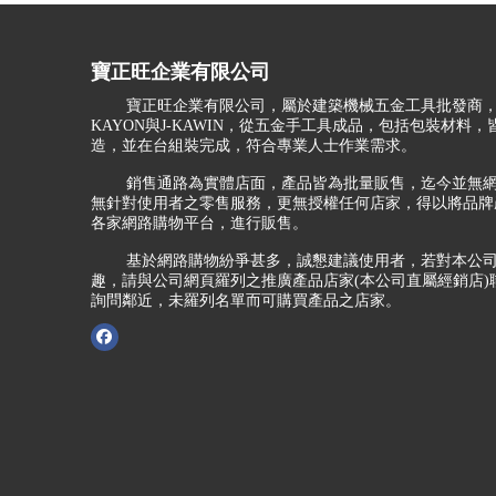
寶正旺企業有限公司
寶正旺企業有限公司，屬於建築機械五金工具批發商，
KAYON與J-KAWIN，從五金手工具成品，包括包裝材料
造，並在台組裝完成，符合專業人士作業需求。
銷售通路為實體店面，產品皆為批量販售，迄今並無網
無針對使用者之零售服務，更無授權任何店家，得以將品牌
各家網路購物平台，進行販售。
基於網路購物紛爭甚多，誠懇建議使用者，若對本公司
趣，請與公司網頁羅列之推廣產品店家(本公司直屬經銷店)
詢問鄰近，未羅列名單而可購買產品之店家。