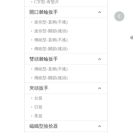
C字型-有墊片
開口棘輪扳手
迷你型-直柄(不搖)
迷你型-關節(搖頭)
傳統型-直柄(不搖)
傳統型-關節(搖頭)
雙頭棘輪扳手
傳統型-直柄(不搖)
傳統型-關節(搖頭)
夾頭扳手
台規
日規
美規
磁鐵型撿拾器