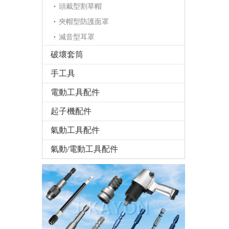
頭戴型割草帽
夾帽型防護面罩
減音型耳罩
破壞套筒
手工具
電動工具配件
起子機配件
氣動工具配件
氣動/電動工具配件