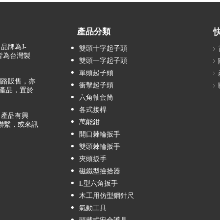
產品分類
品牌為J-
雙頭十字起子頭
，皆為台灣製
雙頭一字起子頭
單頭起子頭
路販售，亦
衝擊起子頭
產品，置於
六角軸套筒
各式接桿
產品有興
萬能鉗
聯繫，或來訊
開口棘輪扳手
雙頭棘輪扳手
夾頭扳手
磁鐵型撿拾器
L型六角扳手
木工用仿型鋼針尺
氣動工具