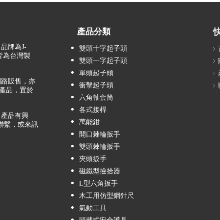
產品分類
品牌為J-
雙頭十字起子頭
，皆為台灣製
雙頭一字起子頭
單頭起子頭
路販售，亦
衝擊起子頭
產品，置於
六角軸套筒
各式接桿
產品有興
萬能鉗
聯繫，或來訊
開口棘輪扳手
雙頭棘輪扳手
夾頭扳手
磁鐵型撿拾器
L型六角扳手
木工用仿型鋼針尺
氣動工具