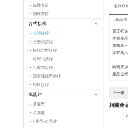
磁性套筒
產品品
鋼珠套筒
產品描
各式接桿
寶正旺企業
夾頭接桿
本圖產品
方型頭接桿
規格為三
快脫頭型接桿
樣式為
可彎式接桿
鋼料來
可握式接桿
產品全
固定螺絲型接桿
磁性接桿
上一條:
萬能鉗
普通型
相關產
尖嘴型
C字型-無墊片