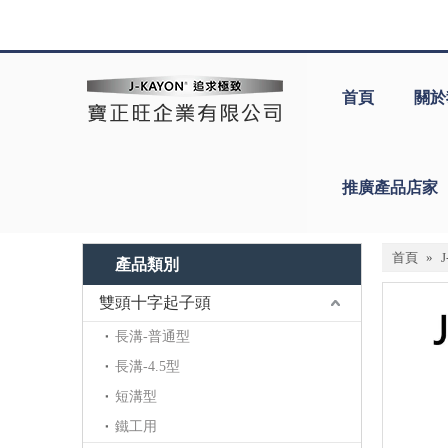
首頁
關於
推廣產品店家
首頁
»
產品類別
雙頭十字起子頭
長溝-普通型
長溝-4.5型
短溝型
鐵工用