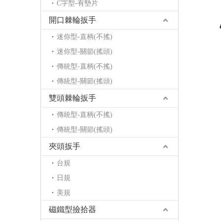
C字型-有墊片
開口棘輪扳手
迷你型-直柄(不搖)
迷你型-關節(搖頭)
傳統型-直柄(不搖)
傳統型-關節(搖頭)
雙頭棘輪扳手
傳統型-直柄(不搖)
傳統型-關節(搖頭)
夾頭扳手
台規
日規
美規
磁鐵型撿拾器