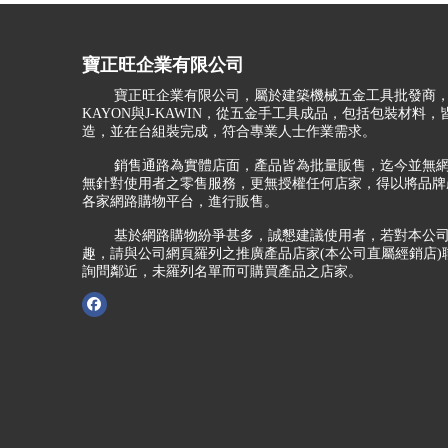
寶正旺企業有限公司
寶正旺企業有限公司，屬於建築機械五金工具批發商，
KAYON與J-KAWIN，從五金手工具成品，包括包裝材料
造，並在台組裝完成，符合專業人士作業需求。
銷售通路為實體店面，產品皆為批量販售，迄今並無網
無針對使用者之零售服務，更無授權任何店家，得以將品牌
各家網路購物平台，進行販售。
基於網路購物紛爭甚多，誠懇建議使用者，若對本公司
趣，請與公司網頁羅列之推廣產品店家(本公司直屬經銷店)
詢問鄰近，未羅列名單而可購買產品之店家。