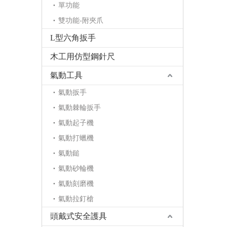
單功能
雙功能-附夾爪
L型六角扳手
木工用仿型鋼針尺
氣動工具
氣動扳手
氣動棘輪扳手
氣動起子機
氣動打蠟機
氣動鎚
氣動砂輪機
氣動刻磨機
氣動拉釘槍
頭戴式安全護具