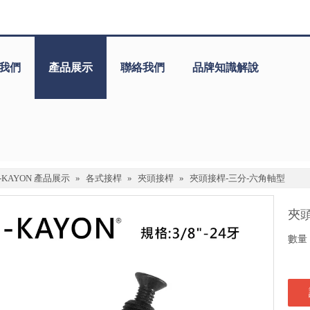
我們
產品展示
聯絡我們
品牌知識解說
J-KAYON 產品展示
»
各式接桿
»
夾頭接桿
»
夾頭接桿-三分-六角軸型
夾
數量