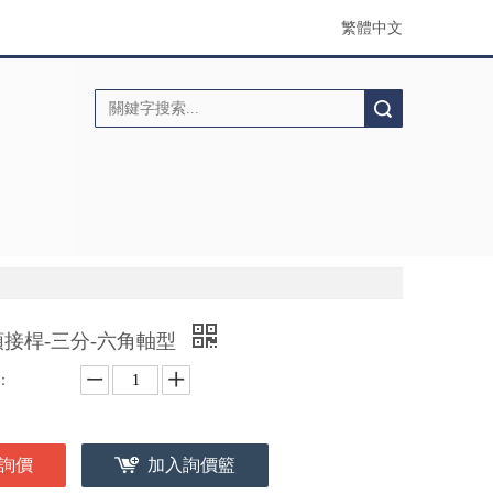
繁體中文
搜索
頭接桿-三分-六角軸型
：
詢價
加入詢價籃