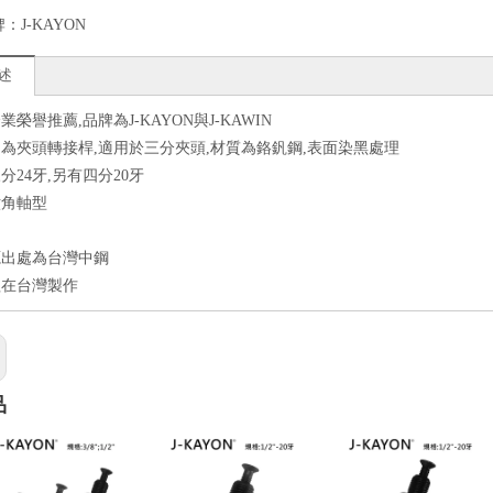
牌：
J-KAYON
述
榮譽推薦,品牌為J-KAYON與J-KAWIN
為夾頭轉接桿,適用於三分夾頭,材質為鉻釩鋼,表面染黑處理
分24牙,另有四分20牙
六角軸型
源出處為台灣中鋼
程在台灣製作
品