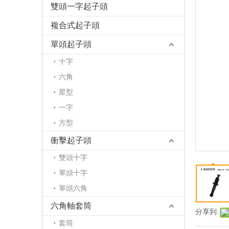
雙頭一字起子頭
複合式起子頭
單頭起子頭
十字
六角
星型
一字
方型
衝擊起子頭
雙頭十字
單頭十字
單頭六角
六角軸套筒
分享到:
套筒