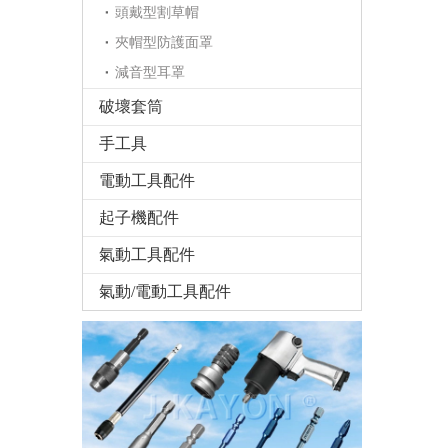
頭戴型割草帽
夾帽型防護面罩
減音型耳罩
破壞套筒
手工具
電動工具配件
起子機配件
氣動工具配件
氣動/電動工具配件