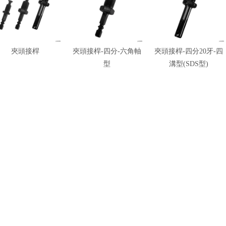
夾頭接桿
夾頭接桿-四分-六角軸
夾頭接桿-四分20牙-四
型
溝型(SDS型)