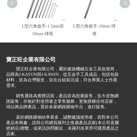
L型六角扳手-1.5mm至
L型六角扳手-10mm-球
L型
10mm-球尾
尾
寶正旺企業有限公司
寶正旺企業有限公司，屬於建築機械五金工具批發商，
品牌為J-KAYON與J-KAWIN，從五金手工具成品，包括包裝
材料，皆為台灣製造，並在台組裝完成，符合專業人士作業
需求。
銷售通路為實體店面，產品皆為批量販售，迄今並無網
路販售，亦無針對使用者之零售服務，更無授權任何店家，
得以將品牌產品，置於各家網路購物平台，進行販售。
基於網路購物紛爭甚多，誠懇建議使用者，若對本公司
產品有興趣，請與公司網頁羅列之推廣產品店家(本公司直屬
經銷店)聯繫，或來訊詢問鄰近，未羅列名單而可購買產品之
店家。