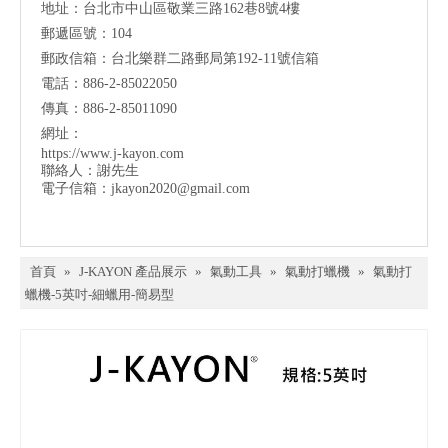
地址：台北市中山區敬業三路162巷8號4樓
郵遞區號：104
郵政信箱：台北樂群二路郵局第192-11號信箱
電話：886-2-85022050
傳真：886-2-85011090
網址：
https://www.j-kayon.com
聯絡人：謝先生
電子信箱：
jkayon2020@gmail.com
首頁
»
J-KAYON 產品展示
»
氣動工具
»
氣動打蠟機
»
氣動打
蠟機-5英吋-細蠟用-簡易型