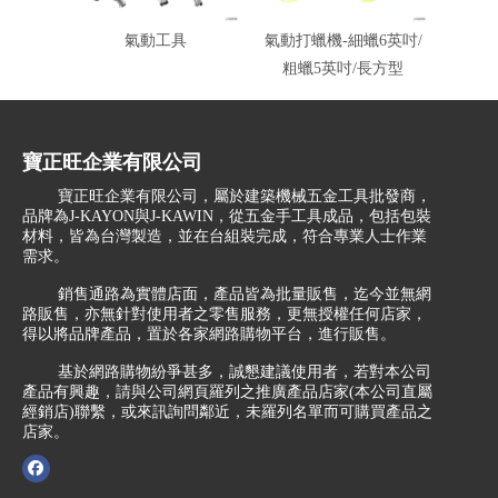
氣動工具
氣動打蠟機-細蠟6英吋/
氣動
粗蠟5英吋/長方型
寶正旺企業有限公司
寶正旺企業有限公司，屬於建築機械五金工具批發商，
品牌為J-KAYON與J-KAWIN，從五金手工具成品，包括包裝
材料，皆為台灣製造，並在台組裝完成，符合專業人士作業
需求。
銷售通路為實體店面，產品皆為批量販售，迄今並無網
路販售，亦無針對使用者之零售服務，更無授權任何店家，
得以將品牌產品，置於各家網路購物平台，進行販售。
基於網路購物紛爭甚多，誠懇建議使用者，若對本公司
產品有興趣，請與公司網頁羅列之推廣產品店家(本公司直屬
經銷店)聯繫，或來訊詢問鄰近，未羅列名單而可購買產品之
店家。