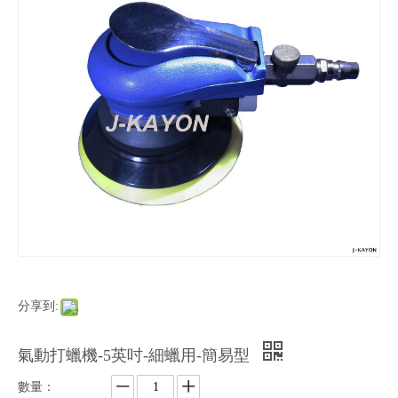
分享到:
氣動打蠟機-5英吋-細蠟用-簡易型
數量：