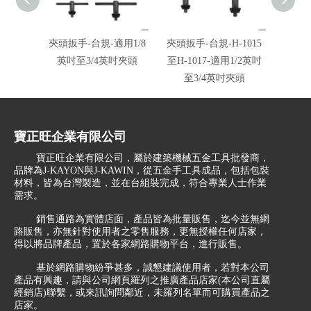
夾頭扳手-台規-適用1/8
夾頭扳手-台規-H-1015
夾頭扳
英吋至3/4英吋夾頭
至H-1017-適用1/2英吋
至H-1
至3/4英吋夾頭
至
寶正旺企業有限公司
寶正旺企業有限公司，屬於建築機械五金工具批發商，
品牌為J-KAYON與J-KAWIN，從五金手工具成品，包括包裝
材料，皆為台灣製造，並在台組裝完成，符合專業人士作業
需求。
銷售通路為實體店面，產品皆為批量販售，迄今並無網
路販售，亦無針對使用者之零售服務，更無授權任何店家，
得以將品牌產品，置於各家網路購物平台，進行販售。
基於網路購物紛爭甚多，誠懇建議使用者，若對本公司
產品有興趣，請與公司網頁羅列之推廣產品店家(本公司直屬
經銷店)聯繫，或來訊詢問鄰近，未羅列名單而可購買產品之
店家。