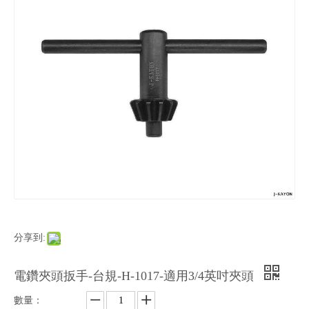
分享到:
電鑽夾頭扳手-台規-H-1017-適用3/4英吋夾頭
數量：