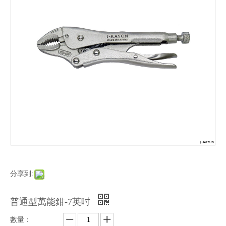
分享到:
普通型萬能鉗-7英吋
數量：