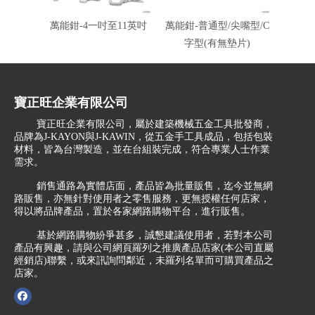
萬能鉗-4一吋至11英吋
萬能鉗-普通型/尖嘴型/C
普通型萬
字型(有無墊片)
寶正旺企業有限公司
寶正旺企業有限公司，屬於建築機械五金工具批發商，
品牌為J-KAYON與J-KAWIN，從五金手工具成品，包括包裝
材料，皆為台灣製造，並在台組裝完成，符合專業人士作業
需求。
銷售通路為實體店面，產品皆為批量販售，迄今並無網
路販售，亦無針對使用者之零售服務，更無授權任何店家，
得以將品牌產品，置於各家網路購物平台，進行販售。
基於網路購物紛爭甚多，誠懇建議使用者，若對本公司
產品有興趣，請與公司網頁羅列之推廣產品店家(本公司直屬
經銷店)聯繫，或來訊詢問鄰近，未羅列名單而可購買產品之
店家。