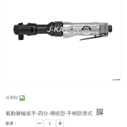
分享到:
氣動棘輪扳手-四分-傳統型-手柄防滑式
數量：