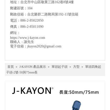
地址：台北市中山區敬業三路162巷8號4樓
郵遞區號：104
郵政信箱：台北樂群二路郵局第192-11號信箱
電話：886-2-85022050
傳真：886-2-85011090
網址：
https://www.j-kayon.com
聯絡人：謝先生
電子信箱：
jkayon2020@gmail.com
首頁
»
J-KAYON 產品展示
»
單頭起子頭
»
方型
»
單頭四角起
子頭-2號-50與75mm長