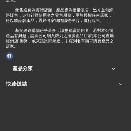
需求。
銷售通路為實體店面，產品皆為批量販售，迄今並無網
路販售，亦無針對使用者之零售服務，更無授權任何店家，
得以將品牌產品，置於各家網路購物平台，進行販售。
基於網路購物紛爭甚多，誠懇建議使用者，若對本公司
產品有興趣，請與公司網頁羅列之推廣產品店家(本公司直屬
經銷店)聯繫，或來訊詢問鄰近，未羅列名單而可購買產品之
店家。
產品分類
快速鏈結