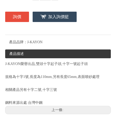
詢價
加入詢價籃
產品品牌：
J-KAYON
產品描述
J-KAYON榮譽出品,雙頭十字起子頭,十字一號起子頭
規格為十字1號,長度為110mm,另有長度65mm,表面噴砂處理
相關產品另有十字二號,十字三號
鋼料來源出處:台灣中鋼
上一條: