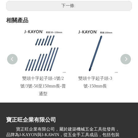
下一條:
相關產品
雙頭十字起子頭-1號/2
雙頭十字起子頭-3
雙頭
號/3號-50至150mm長-普
號-150mm長
號-6
通型
寶正旺企業有限公司
寶正旺企業有限公司，屬於建築機械五金工具批發商，
品牌為J-KAYON與J-KAWIN，從五金手工具成品，包括包裝