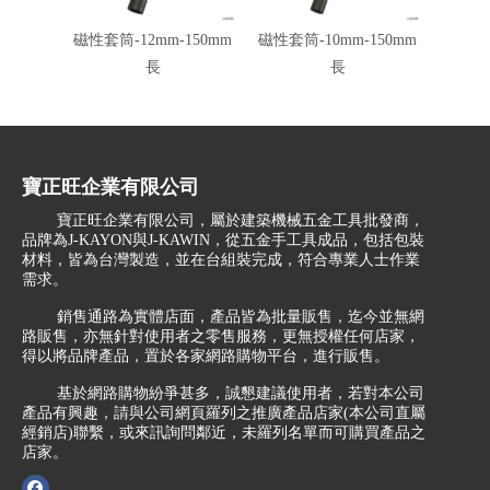
磁性套筒-12mm-150mm
磁性套筒-10mm-150mm
磁性套
長
長
寶正旺企業有限公司
寶正旺企業有限公司，屬於建築機械五金工具批發商，
品牌為J-KAYON與J-KAWIN，從五金手工具成品，包括包裝
材料，皆為台灣製造，並在台組裝完成，符合專業人士作業
需求。
銷售通路為實體店面，產品皆為批量販售，迄今並無網
路販售，亦無針對使用者之零售服務，更無授權任何店家，
得以將品牌產品，置於各家網路購物平台，進行販售。
基於網路購物紛爭甚多，誠懇建議使用者，若對本公司
產品有興趣，請與公司網頁羅列之推廣產品店家(本公司直屬
經銷店)聯繫，或來訊詢問鄰近，未羅列名單而可購買產品之
店家。