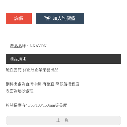
詢價
加入詢價籃
產品品牌：
J-KAYON
產品描述
磁性套筒,寶正旺企業榮譽出品
鋼料出處為台灣中鋼,有整直,降低偏擺程度
表面為噴砂處理
相關長度有45/65/100/150mm等長度
上一條: