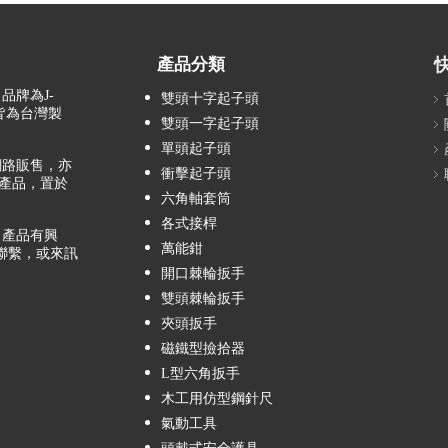
產品分類
品牌為J-
雙頭十字起子頭
，皆為台灣製
雙頭一字起子頭
單頭起子頭
路販售，亦
衝擊起子頭
產品，置於
六角軸套筒
各式接桿
產品有興
萬能鉗
聯繫，或來訊
開口棘輪扳手
雙頭棘輪扳手
夾頭扳手
磁鐵型撿拾器
L型六角扳手
木工用仿型鋼針尺
氣動工具