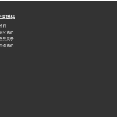
快速鏈結
首頁
關於我們
產品展示
聯絡我們