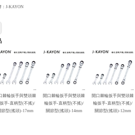
牌：
J-KAYON
品
口棘輪扳手與雙頭棘
開口棘輪扳手與雙頭棘
開口棘輪扳手與雙頭棘
扳手-直柄型(不搖)/
輪扳手-直柄型(不搖)/
輪扳手-直柄型(不搖)/
節型(搖頭)-17mm
關節型(搖頭)-14mm
關節型(搖頭)-12mm