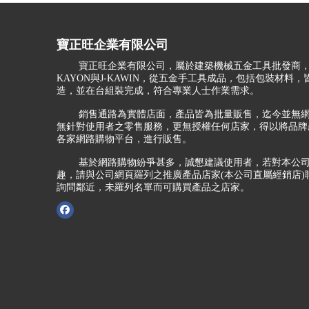
寶正旺企業有限公司
寶正旺企業有限公司，屬於建築機械五金工具批發商，
KAYON與J-KAWIN，從五金手工具成品，包括包裝材料
造，並在台組裝完成，符合專業人士作業需求。
銷售通路為實體店面，產品皆為批量販售，迄今並無網
無針對使用者之零售服務，更無授權任何店家，得以將品牌
各家網路購物平台，進行販售。
基於網路購物紛爭甚多，誠懇建議使用者，若對本公司
趣，請與公司網頁羅列之推廣產品店家(本公司直屬經銷店)
詢問鄰近，未羅列名單而可購買產品之店家。