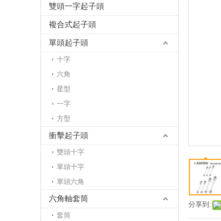
雙頭一字起子頭
複合式起子頭
單頭起子頭
十字
六角
星型
一字
方型
衝擊起子頭
雙頭十字
單頭十字
單頭六角
六角軸套筒
分享到:
套筒