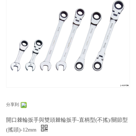
分享到:
開口棘輪扳手與雙頭棘輪扳手-直柄型(不搖)/關節型
(搖頭)-12mm