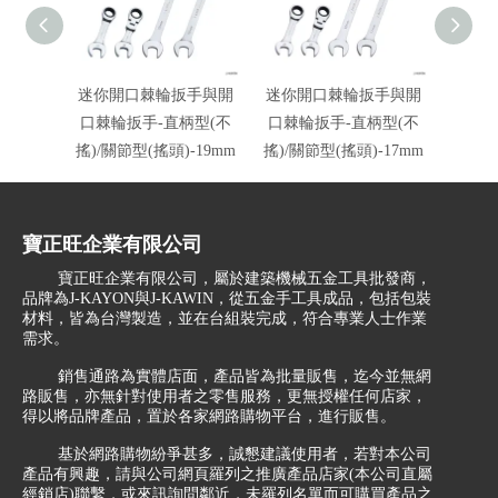
迷你開口棘輪扳手與開
迷你開口棘輪扳手與開
迷你
口棘輪扳手-直柄型(不
口棘輪扳手-直柄型(不
口棘輪
搖)/關節型(搖頭)-19mm
搖)/關節型(搖頭)-17mm
搖)/關
寶正旺企業有限公司
寶正旺企業有限公司，屬於建築機械五金工具批發商，
品牌為J-KAYON與J-KAWIN，從五金手工具成品，包括包裝
材料，皆為台灣製造，並在台組裝完成，符合專業人士作業
需求。
銷售通路為實體店面，產品皆為批量販售，迄今並無網
路販售，亦無針對使用者之零售服務，更無授權任何店家，
得以將品牌產品，置於各家網路購物平台，進行販售。
基於網路購物紛爭甚多，誠懇建議使用者，若對本公司
產品有興趣，請與公司網頁羅列之推廣產品店家(本公司直屬
經銷店)聯繫，或來訊詢問鄰近，未羅列名單而可購買產品之