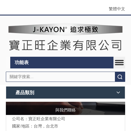
繁體中文
功能表
搜索
產品類別
與我們聯絡
公司名：寶正旺企業有限公司
國家/地區：台灣，台北市