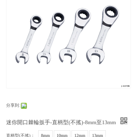
分享到:
迷你開口棘輪扳手-直柄型(不搖)-8mm至13mm
直柄型(不搖)：
8mm
10mm
12mm
13mm