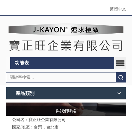
繁體中文
功能表
搜索
產品類別
與我們聯絡
公司名：寶正旺企業有限公司
國家/地區：台灣，台北市