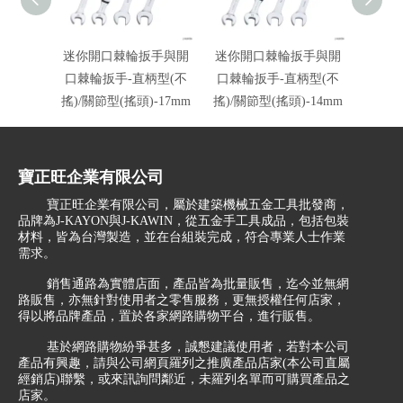
迷你開口棘輪扳手與開
迷你開口棘輪扳手與開
迷你
口棘輪扳手-直柄型(不
口棘輪扳手-直柄型(不
口棘輪
搖)/關節型(搖頭)-17mm
搖)/關節型(搖頭)-14mm
搖)/關
寶正旺企業有限公司
寶正旺企業有限公司，屬於建築機械五金工具批發商，
品牌為J-KAYON與J-KAWIN，從五金手工具成品，包括包裝
材料，皆為台灣製造，並在台組裝完成，符合專業人士作業
需求。
銷售通路為實體店面，產品皆為批量販售，迄今並無網
路販售，亦無針對使用者之零售服務，更無授權任何店家，
得以將品牌產品，置於各家網路購物平台，進行販售。
基於網路購物紛爭甚多，誠懇建議使用者，若對本公司
產品有興趣，請與公司網頁羅列之推廣產品店家(本公司直屬
經銷店)聯繫，或來訊詢問鄰近，未羅列名單而可購買產品之
店家。