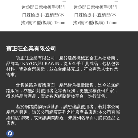
迷你開口棘輪扳手與開
迷你開口棘輪扳手與開
迷你
口棘輪扳手-直柄型(不
口棘輪扳手-直柄型(不
口棘輪
搖)/關節型(搖頭)-19mm
搖)/關節型(搖頭)-17mm
搖)/關
寶正旺企業有限公司
寶正旺企業有限公司，屬於建築機械五金工具批發商，
品牌為J-KAYON與J-KAWIN，從五金手工具成品，包括包裝
材料，皆為台灣製造，並在台組裝完成，符合專業人士作業
需求。
銷售通路為實體店面，產品皆為批量販售，迄今並無網
路販售，亦無針對使用者之零售服務，更無授權任何店家，
得以將品牌產品，置於各家網路購物平台，進行販售。
基於網路購物紛爭甚多，誠懇建議使用者，若對本公司
產品有興趣，請與公司網頁羅列之推廣產品店家(本公司直屬
經銷店)聯繫，或來訊詢問鄰近，未羅列名單而可購買產品之
店家。