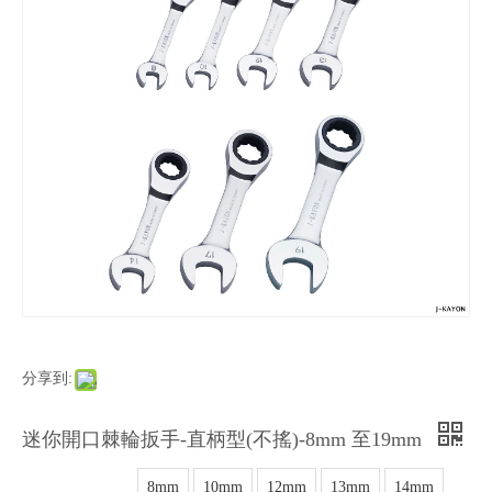
分享到:
迷你開口棘輪扳手-直柄型(不搖)-8mm 至19mm
8mm
10mm
12mm
13mm
14mm