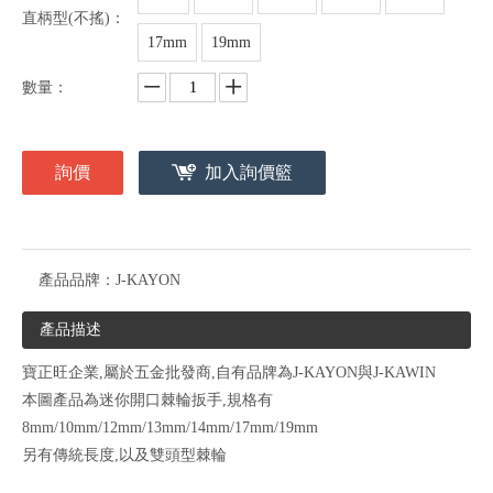
直柄型(不搖)：
17mm
19mm
數量：
詢價
加入詢價籃
產品品牌：
J-KAYON
產品描述
寶正旺企業,屬於五金批發商,自有品牌為J-KAYON與J-KAWIN
本圖產品為迷你開口棘輪扳手,規格有
8mm/10mm/12mm/13mm/14mm/17mm/19mm
另有傳統長度,以及雙頭型棘輪