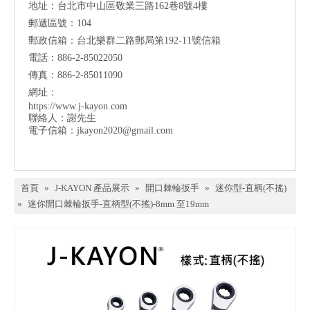
地址：台北市中山區敬業三路162巷8號4樓
郵遞區號：104
郵政信箱：台北樂群二路郵局第192-11號信箱
電話：886-2-85022050
傳真：886-2-85011090
網址：
https://www.j-kayon.com
聯絡人：謝先生
電子信箱：
jkayon2020@gmail.com
首頁
»
J-KAYON 產品展示
»
開口棘輪扳手
»
迷你型-直柄(不搖)
»
迷你開口棘輪扳手-直柄型(不搖)-8mm 至19mm