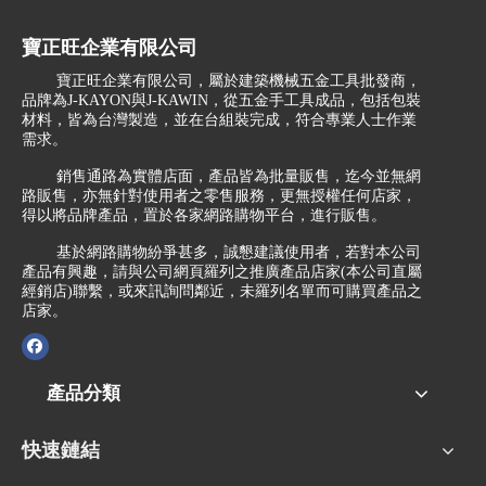
寶正旺企業有限公司
寶正旺企業有限公司，屬於建築機械五金工具批發商，
品牌為J-KAYON與J-KAWIN，從五金手工具成品，包括包裝
材料，皆為台灣製造，並在台組裝完成，符合專業人士作業
需求。
銷售通路為實體店面，產品皆為批量販售，迄今並無網
路販售，亦無針對使用者之零售服務，更無授權任何店家，
得以將品牌產品，置於各家網路購物平台，進行販售。
基於網路購物紛爭甚多，誠懇建議使用者，若對本公司
產品有興趣，請與公司網頁羅列之推廣產品店家(本公司直屬
經銷店)聯繫，或來訊詢問鄰近，未羅列名單而可購買產品之
店家。
產品分類
快速鏈結