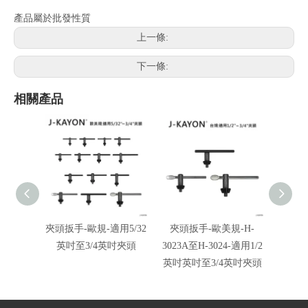
產品屬於批發性質
上一條:
下一條:
相關產品
夾頭扳手-歐規-適用5/32
夾頭扳手-歐美規-H-
夾頭
英吋至3/4英吋夾頭
3023A至H-3024-適用1/2
3020
英吋英吋至3/4英吋夾頭
規