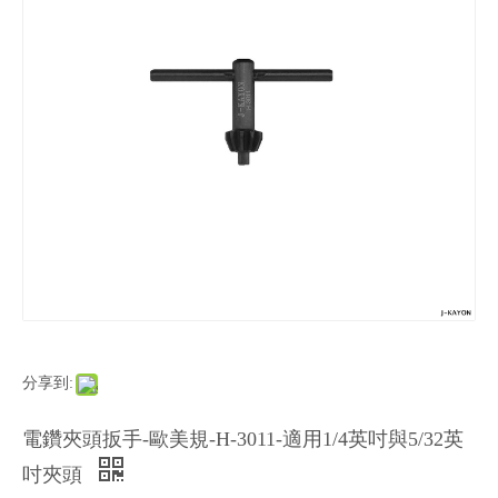
分享到:
電鑽夾頭扳手-歐美規-H-3011-適用1/4英吋與5/32英
吋夾頭