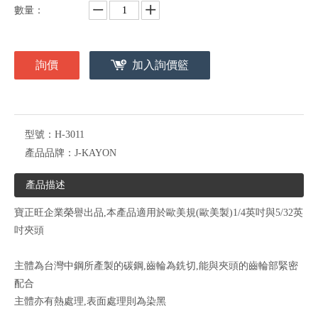
數量：
詢價
加入詢價籃
型號：
H-3011
產品品牌：
J-KAYON
產品描述
寶正旺企業榮譽出品,本產品適用於歐美規(歐美製)1/4英吋與5/32英
吋夾頭
主體為台灣中鋼所產製的碳鋼,齒輪為銑切,能與夾頭的齒輪部緊密
配合
主體亦有熱處理,表面處理則為染黑