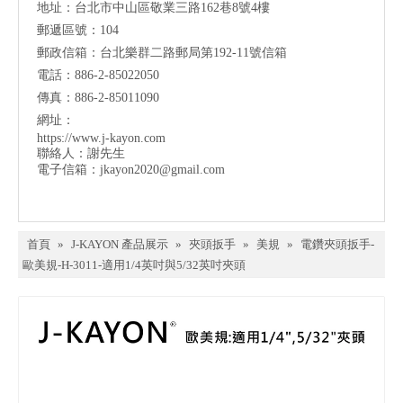
地址：台北市中山區敬業三路162巷8號4樓
郵遞區號：104
郵政信箱：台北樂群二路郵局第192-11號信箱
電話：886-2-85022050
傳真：886-2-85011090
網址：
https://www.j-kayon.com
聯絡人：謝先生
電子信箱：
jkayon2020@gmail.com
首頁
»
J-KAYON 產品展示
»
夾頭扳手
»
美規
»
電鑽夾頭扳手-
歐美規-H-3011-適用1/4英吋與5/32英吋夾頭