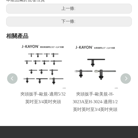
上一條:
下一條:
相關產品
夾頭扳手-歐規-適用5/32
夾頭扳手-歐美規-H-
夾頭
英吋至3/4英吋夾頭
3023A至H-3024-適用1/2
3020
英吋英吋至3/4英吋夾頭
規