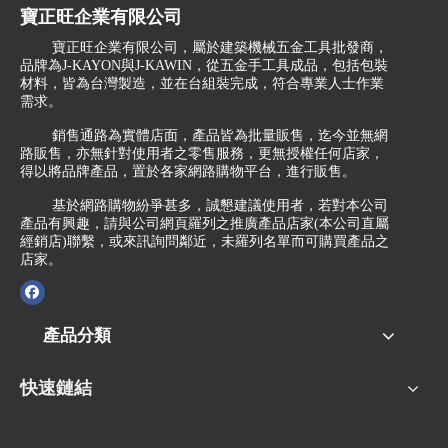
寶正旺企業有限公司
寶正旺企業有限公司，屬於建築機械五金工具批發商，
品牌為J-KAYON與J-KAWIN，從五金手工具成品，包括包裝
材料，皆為台灣製造，並在台組裝完成，符合專業人士作業
需求。
銷售通路為實體店面，產品皆為批量販售，迄今並無網
路販售，亦無針對使用者之零售服務，更無授權任何店家，
得以將品牌產品，置於各家網路購物平台，進行販售。
基於網路購物紛爭甚多，誠懇建議使用者，若對本公司
產品有興趣，請與公司網頁羅列之推廣產品店家(本公司直屬
經銷店)聯繫，或來訊詢問鄰近，未羅列名單而可購買產品之
店家。
產品分類
快速鏈結