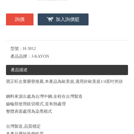
詢價
加入詢價籃
型號：
H-3012
產品品牌：
J-KAYON
產品描述
寶正旺企業榮譽推薦,本產品為歐美規,適用於歐美規1/4英吋夾頭
鋼料來源出處為台灣中鋼,全程在台灣製造
齒輪部使用銑切模式,並有熱處理
整體表面處理為染黑模式
台灣製造,品質穩定
本產品屬於批發性質