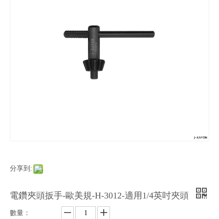
分享到:
電鑽夾頭扳手-歐美規-H-3012-適用1/4英吋夾頭
數量：