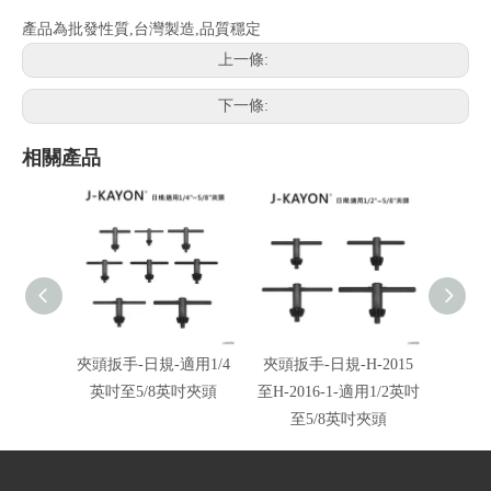
產品為批發性質,台灣製造,品質穩定
上一條:
下一條:
相關產品
夾頭扳手-日規-適用1/4
夾頭扳手-日規-H-2015
電
英吋至5/8英吋夾頭
至H-2016-1-適用1/2英吋
規-20
至5/8英吋夾頭