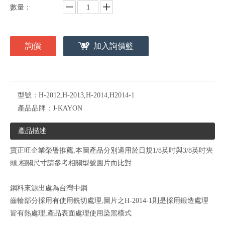
數量：
詢價
加入詢價籃
型號：
H-2012,H-2013,H-2014,H2014-1
產品品牌：
J-KAYON
產品描述
寶正旺企業榮譽推薦,本圖產品分別適用於日規1/8英吋與3/8英吋夾
頭,相關尺寸請參考相關型號圖片而比對
鋼料來源出處為台灣中鋼
齒輪部分採用有使用銑切處理,圖片之H-2014-1則是採用鍛造處理
皆有熱處理,產品表面處理使用染黑模式