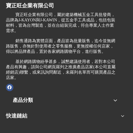
寶正旺企業有限公司
寶正旺企業有限公司，屬於建築機械五金工具批發商，
品牌為J-KAYON與J-KAWIN，從五金手工具成品，包括包裝
材料，皆為台灣製造，並在台組裝完成，符合專業人士作業
需求。
銷售通路為實體店面，產品皆為批量販售，迄今並無網
路販售，亦無針對使用者之零售服務，更無授權任何店家，
得以將品牌產品，置於各家網路購物平台，進行販售。
基於網路購物紛爭甚多，誠懇建議使用者，若對本公司
產品有興趣，請與公司網頁羅列之推廣產品店家(本公司直屬
經銷店)聯繫，或來訊詢問鄰近，未羅列名單而可購買產品之
店家。
產品分類
快速鏈結