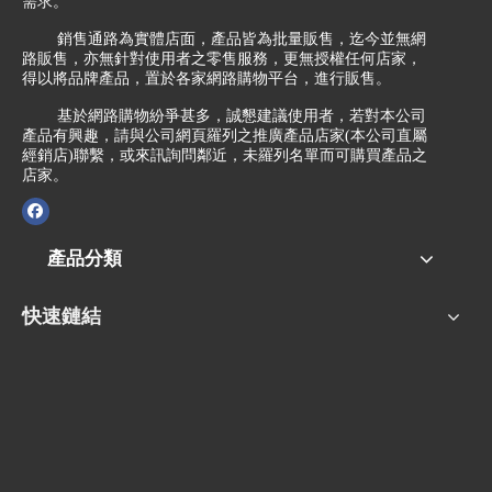
需求。
銷售通路為實體店面，產品皆為批量販售，迄今並無網
路販售，亦無針對使用者之零售服務，更無授權任何店家，
得以將品牌產品，置於各家網路購物平台，進行販售。
基於網路購物紛爭甚多，誠懇建議使用者，若對本公司
產品有興趣，請與公司網頁羅列之推廣產品店家(本公司直屬
經銷店)聯繫，或來訊詢問鄰近，未羅列名單而可購買產品之
店家。
產品分類
快速鏈結