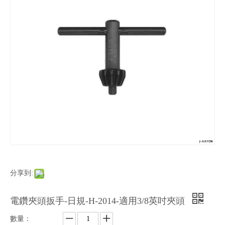
分享到:
電鑽夾頭扳手-日規-H-2014-適用3/8英吋夾頭
數量：