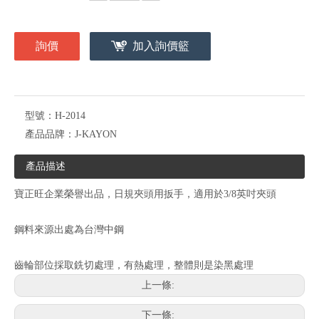
詢價
加入詢價籃
型號：
H-2014
產品品牌：
J-KAYON
產品描述
寶正旺企業榮譽出品，日規夾頭用扳手，適用於3/8英吋夾頭
鋼料來源出處為台灣中鋼
齒輪部位採取銑切處理，有熱處理，整體則是染黑處理
上一條:
下一條: