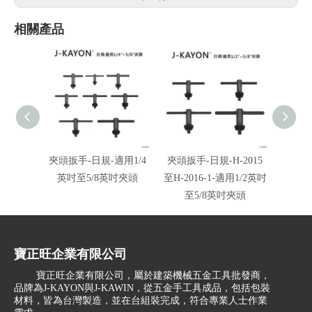
相關產品
夾頭扳手-日規-適用1/4
夾頭扳手-日規-H-2015
夾頭扳
英吋至5/8英吋夾頭
至H-2016-1-適用1/2英吋
至H-20
至5/8英吋夾頭
至
寶正旺企業有限公司
寶正旺企業有限公司，屬於建築機械五金工具批發商，
品牌為J-KAYON與J-KAWIN，從五金手工具成品，包括包裝
材料，皆為台灣製造，並在台組裝完成，符合專業人士作業