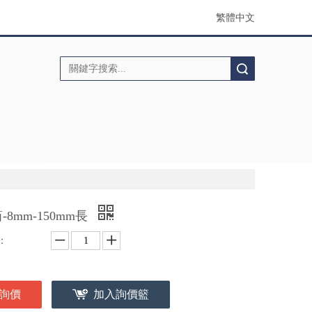
繁體中文
搜索
-8mm-150mm長
：
詢價
加入詢價籃