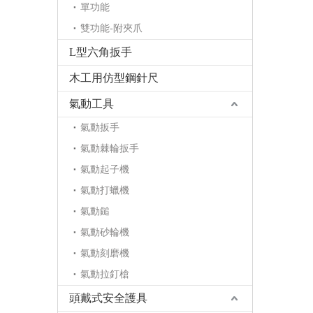
單功能
雙功能-附夾爪
L型六角扳手
木工用仿型鋼針尺
氣動工具
氣動扳手
氣動棘輪扳手
氣動起子機
氣動打蠟機
氣動鎚
氣動砂輪機
氣動刻磨機
氣動拉釘槍
頭戴式安全護具