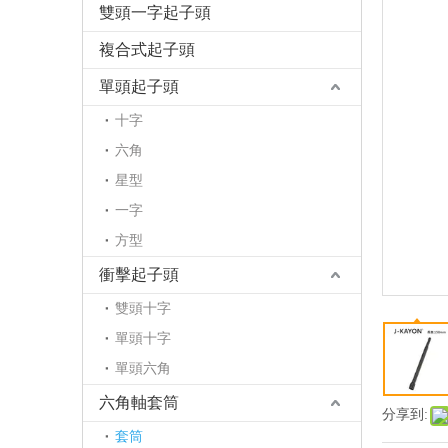
雙頭一字起子頭
複合式起子頭
單頭起子頭
十字
六角
星型
一字
方型
衝擊起子頭
雙頭十字
單頭十字
單頭六角
六角軸套筒
分享到:
套筒