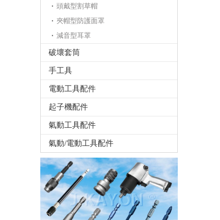
頭戴型割草帽
夾帽型防護面罩
減音型耳罩
破壞套筒
手工具
電動工具配件
起子機配件
氣動工具配件
氣動/電動工具配件