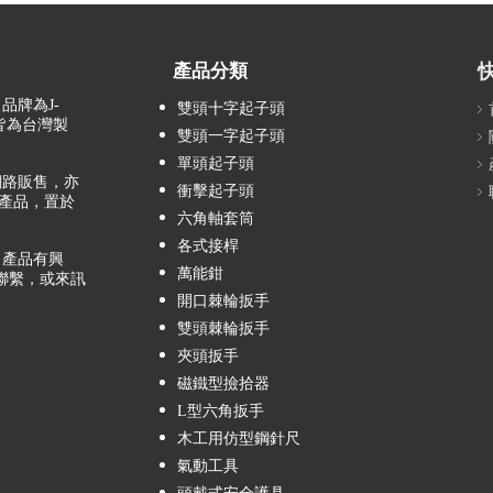
產品分類
品牌為J-
雙頭十字起子頭
，皆為台灣製
雙頭一字起子頭
單頭起子頭
路販售，亦
衝擊起子頭
產品，置於
六角軸套筒
各式接桿
產品有興
萬能鉗
聯繫，或來訊
開口棘輪扳手
雙頭棘輪扳手
夾頭扳手
磁鐵型撿拾器
L型六角扳手
木工用仿型鋼針尺
氣動工具