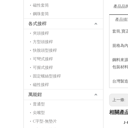
磁性套筒
產品品
鋼珠套筒
產品描
各式接桿
套筒,寶
夾頭接桿
方型頭接桿
規格為內
快脫頭型接桿
可彎式接桿
鋼料來
包裝材
可握式接桿
固定螺絲型接桿
台灣製造
磁性接桿
萬能鉗
上一條:
普通型
相關產
尖嘴型
C字型-無墊片