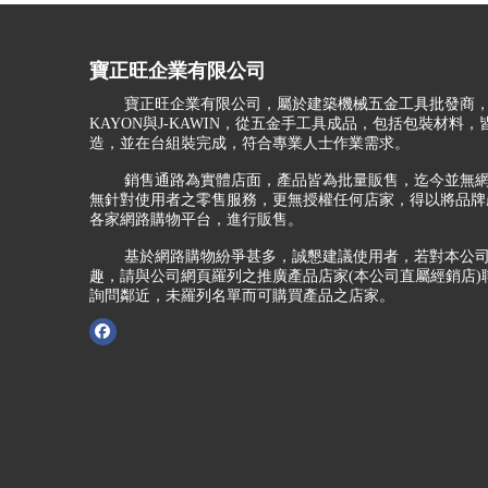
寶正旺企業有限公司
寶正旺企業有限公司，屬於建築機械五金工具批發商，
KAYON與J-KAWIN，從五金手工具成品，包括包裝材料
造，並在台組裝完成，符合專業人士作業需求。
銷售通路為實體店面，產品皆為批量販售，迄今並無網
無針對使用者之零售服務，更無授權任何店家，得以將品牌
各家網路購物平台，進行販售。
基於網路購物紛爭甚多，誠懇建議使用者，若對本公司
趣，請與公司網頁羅列之推廣產品店家(本公司直屬經銷店)
詢問鄰近，未羅列名單而可購買產品之店家。