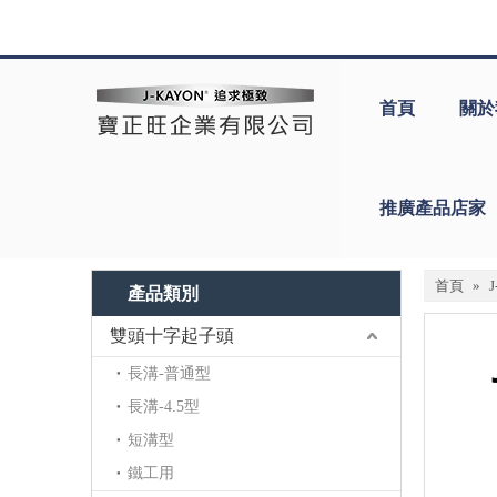
首頁
關於
推廣產品店家
首頁
»
產品類別
雙頭十字起子頭
長溝-普通型
長溝-4.5型
短溝型
鐵工用