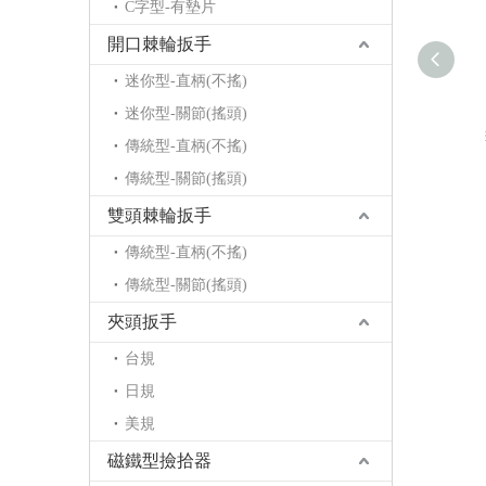
C字型-有墊片
開口棘輪扳手
迷你型-直柄(不搖)
迷你型-關節(搖頭)
傳統型-直柄(不搖)
傳統型-關節(搖頭)
雙頭棘輪扳手
傳統型-直柄(不搖)
傳統型-關節(搖頭)
夾頭扳手
台規
日規
美規
磁鐵型撿拾器