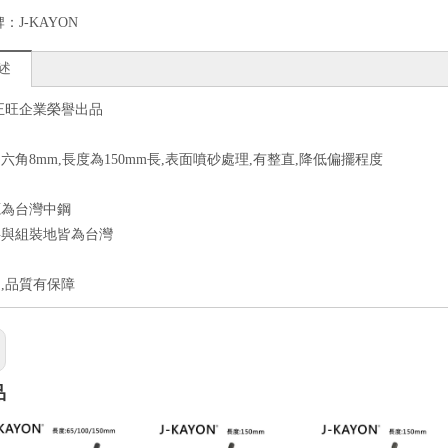
牌：
J-KAYON
述
正旺企業榮譽出品
六角8mm,長度為150mm長,表面噴砂處理,有整直,降低偏擺程度
源為台灣中鋼
料與組裝地皆為台灣
,品質有保障
品