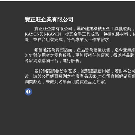
寶正旺企業有限公司
寶正旺企業有限公司，屬於建築機械五金工具批發商，
KAYON與J-KAWIN，從五金手工具成品，包括包裝材料
造，並在台組裝完成，符合專業人士作業需求。
銷售通路為實體店面，產品皆為批量販售，迄今並無網
無針對使用者之零售服務，更無授權任何店家，得以將品牌
各家網路購物平台，進行販售。
基於網路購物紛爭甚多，誠懇建議使用者，若對本公司
趣，請與公司網頁羅列之推廣產品店家(本公司直屬經銷店)
詢問鄰近，未羅列名單而可購買產品之店家。