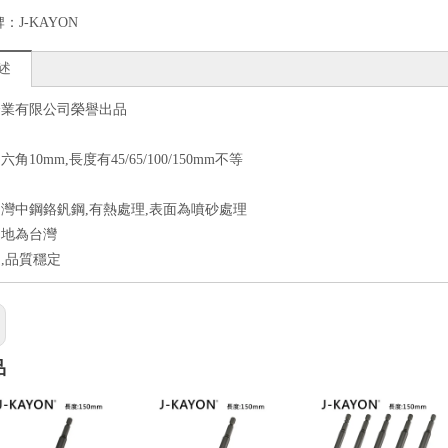
牌：
J-KAYON
述
企業有限公司榮譽出品
角10mm,長度有45/65/100/150mm不等
灣中鋼鉻釩鋼,有熱處理,表面為噴砂處理
造地為台灣
,品質穩定
品