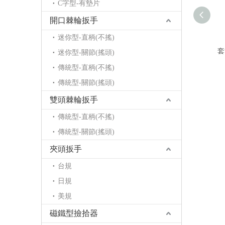
C字型-有墊片
開口棘輪扳手
迷你型-直柄(不搖)
套
迷你型-關節(搖頭)
傳統型-直柄(不搖)
傳統型-關節(搖頭)
雙頭棘輪扳手
傳統型-直柄(不搖)
傳統型-關節(搖頭)
夾頭扳手
台規
日規
美規
磁鐵型撿拾器