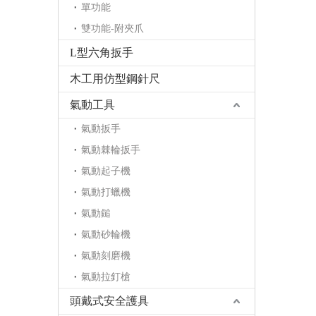
單功能
雙功能-附夾爪
L型六角扳手
木工用仿型鋼針尺
氣動工具
氣動扳手
氣動棘輪扳手
氣動起子機
氣動打蠟機
氣動鎚
氣動砂輪機
氣動刻磨機
氣動拉釘槍
頭戴式安全護具