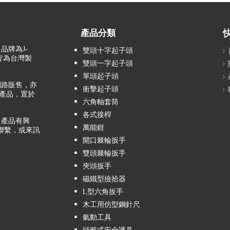
產品分類
品牌為J-
雙頭十字起子頭
，皆為台灣製
雙頭一字起子頭
單頭起子頭
路販售，亦
衝擊起子頭
產品，置於
六角軸套筒
各式接桿
產品有興
萬能鉗
聯繫，或來訊
開口棘輪扳手
雙頭棘輪扳手
夾頭扳手
磁鐵型撿拾器
L型六角扳手
木工用仿型鋼針尺
氣動工具