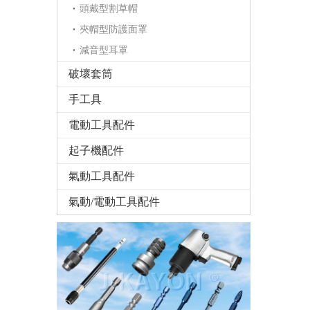
頭戴型割草帽
夾帽型防護面罩
減音型耳罩
破壞套筒
手工具
電動工具配件
起子機配件
氣動工具配件
氣動/電動工具配件