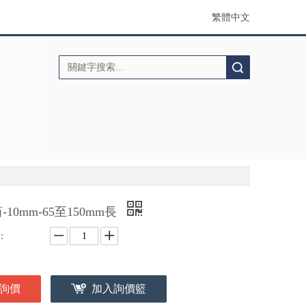
繁體中文
搜索
-10mm-65至150mm長
：
詢價
加入詢價籃