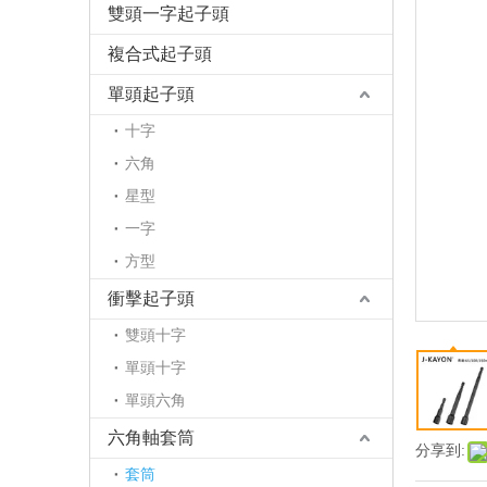
雙頭一字起子頭
複合式起子頭
單頭起子頭
十字
六角
星型
一字
方型
衝擊起子頭
雙頭十字
單頭十字
單頭六角
六角軸套筒
分享到:
套筒