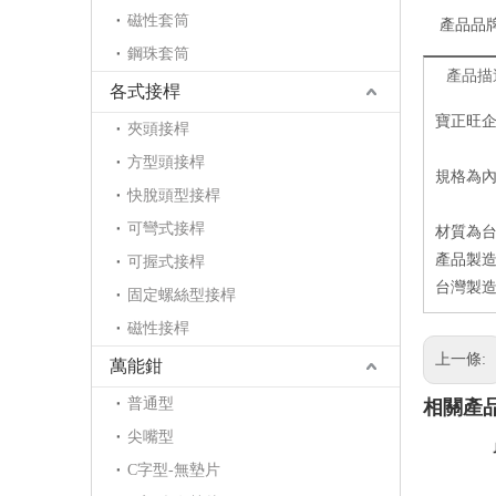
磁性套筒
產品品
鋼珠套筒
產品描
各式接桿
寶正旺
夾頭接桿
方型頭接桿
規格為內六
快脫頭型接桿
可彎式接桿
材質為台
產品製
可握式接桿
台灣製造
固定螺絲型接桿
磁性接桿
上一條:
萬能鉗
普通型
相關產
尖嘴型
C字型-無墊片