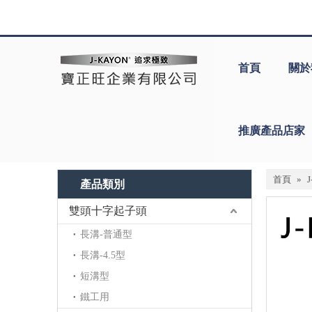
首頁
關於
推廣產品店家
首頁
»
產品類別
雙頭十字起子頭
長溝-普通型
長溝-4.5型
短溝型
鐵工用