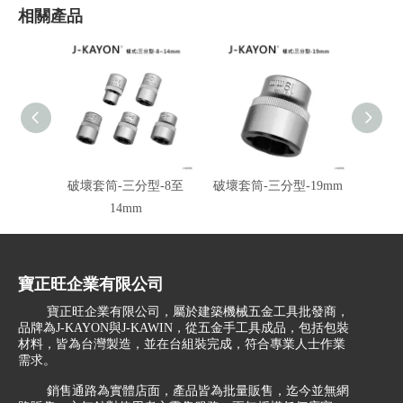
相關產品
破壞套筒-三分型-8至
破壞套筒-三分型-19mm
破壞套
14mm
寶正旺企業有限公司
寶正旺企業有限公司，屬於建築機械五金工具批發商，
品牌為J-KAYON與J-KAWIN，從五金手工具成品，包括包裝
材料，皆為台灣製造，並在台組裝完成，符合專業人士作業
需求。
銷售通路為實體店面，產品皆為批量販售，迄今並無網