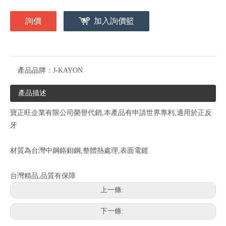
詢價
加入詢價籃
產品品牌：
J-KAYON
產品描述
寶正旺企業有限公司榮譽代銷,本產品有申請世界專利,適用於正反
牙
材質為台灣中鋼鉻鉬鋼,整體熱處理,表面電鍍
台灣精品,品質有保障
上一條:
下一條: