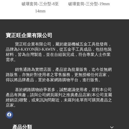
破壞套筒-三分型-8至
破壞套筒-三分型-19mm
破壞套
14mm
寶正旺企業有限公司
寶正旺企業有限公司，屬於建築機械五金工具批發商，
品牌為J-KAYON與J-KAWIN，從五金手工具成品，包括包裝
材料，皆為台灣製造，並在台組裝完成，符合專業人士作業
需求。
銷售通路為實體店面，產品皆為批量販售，迄今並無網
路販售，亦無針對使用者之零售服務，更無授權任何店家，
得以將品牌產品，置於各家網路購物平台，進行販售。
基於網路購物紛爭甚多，誠懇建議使用者，若對本公司
產品有興趣，請與公司網頁羅列之推廣產品店家(本公司直屬
經銷店)聯繫，或來訊詢問鄰近，未羅列名單而可購買產品之
店家。
產品分類