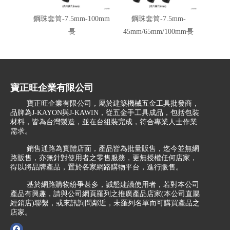
鋼珠套筒-7.5mm-100mm
鋼珠套筒-7.5mm-
鋼珠套筒
長
45mm/65mm/100mm長
寶正旺企業有限公司
寶正旺企業有限公司，屬於建築機械五金工具批發商，
品牌為J-KAYON與J-KAWIN，從五金手工具成品，包括包裝
材料，皆為台灣製造，並在台組裝完成，符合專業人士作業
需求。
銷售通路為實體店面，產品皆為批量販售，迄今並無網
路販售，亦無針對使用者之零售服務，更無授權任何店家，
得以將品牌產品，置於各家網路購物平台，進行販售。
基於網路購物紛爭甚多，誠懇建議使用者，若對本公司
產品有興趣，請與公司網頁羅列之推廣產品店家(本公司直屬
經銷店)聯繫，或來訊詢問鄰近，未羅列名單而可購買產品之
店家。