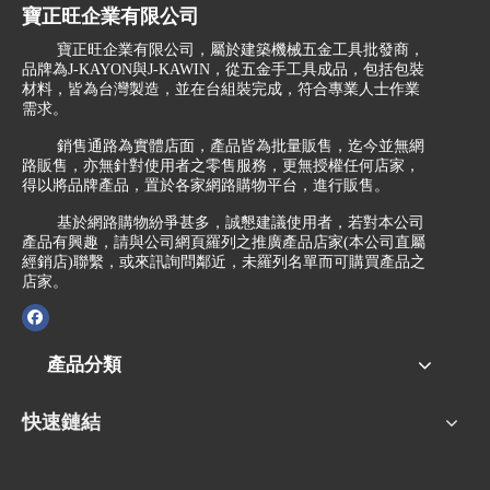
寶正旺企業有限公司
寶正旺企業有限公司，屬於建築機械五金工具批發商，
品牌為J-KAYON與J-KAWIN，從五金手工具成品，包括包裝
材料，皆為台灣製造，並在台組裝完成，符合專業人士作業
需求。
銷售通路為實體店面，產品皆為批量販售，迄今並無網
路販售，亦無針對使用者之零售服務，更無授權任何店家，
得以將品牌產品，置於各家網路購物平台，進行販售。
基於網路購物紛爭甚多，誠懇建議使用者，若對本公司
產品有興趣，請與公司網頁羅列之推廣產品店家(本公司直屬
經銷店)聯繫，或來訊詢問鄰近，未羅列名單而可購買產品之
店家。
產品分類
快速鏈結