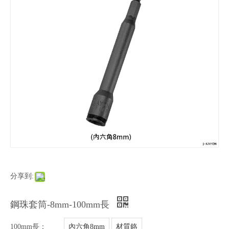
分享到:
鋼珠套筒-8mm-100mm長
100mm長：
內六角8mm
材質鉻