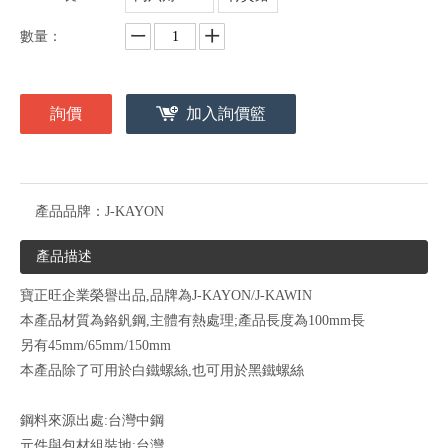
數量：
詢價
加入詢價籃
產品品牌：
J-KAYON
產品描述
寶正旺企業榮譽出品,品牌為J-KAYON/J-KAWIN
本產品材質為鉻釩鋼,主體有熱處理;產品長度為100mm長
另有45mm/65mm/150mm
本產品除了可用於白鐵螺絲,也可用於黑鐵螺絲
鋼料來源出處:台灣中鋼
元件與包材組裝地:台灣