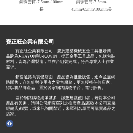
鋼珠套筒-7.5mm-100mm
鋼珠套筒-7.5mm-
鋼珠套筒
長
45mm/65mm/100mm長
寶正旺企業有限公司
寶正旺企業有限公司，屬於建築機械五金工具批發商，
品牌為J-KAYON與J-KAWIN，從五金手工具成品，包括包裝
材料，皆為台灣製造，並在台組裝完成，符合專業人士作業
需求。
銷售通路為實體店面，產品皆為批量販售，迄今並無網
路販售，亦無針對使用者之零售服務，更無授權任何店家，
得以將品牌產品，置於各家網路購物平台，進行販售。
基於網路購物紛爭甚多，誠懇建議使用者，若對本公司
產品有興趣，請與公司網頁羅列之推廣產品店家(本公司直屬
經銷店)聯繫，或來訊詢問鄰近，未羅列名單而可購買產品之
店家。