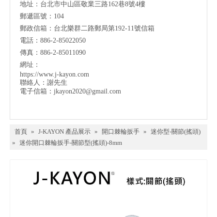
地址：台北市中山區敬業三路162巷8號4樓
郵遞區號：104
郵政信箱：台北樂群二路郵局第192-11號信箱
電話：886-2-85022050
傳真：886-2-85011090
網址：
https://www.j-kayon.com
聯絡人：謝先生
電子信箱：
jkayon2020@gmail.com
首頁
»
J-KAYON 產品展示
»
開口棘輪扳手
»
迷你型-關節(搖頭)
»
迷你開口棘輪扳手-關節型(搖頭)-8mm