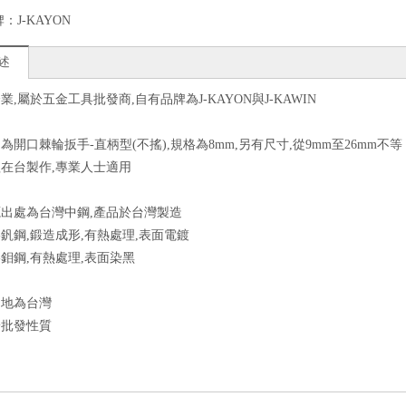
牌：
J-KAYON
述
業,屬於五金工具批發商,自有品牌為J-KAYON與J-KAWIN
為開口棘輪扳手-直柄型(不搖),規格為8mm,另有尺寸,從9mm至26mm不等
在台製作,專業人士適用
出處為台灣中鋼,產品於台灣製造
釩鋼,鍛造成形,有熱處理,表面電鍍
鉬鋼,有熱處理,表面染黑
售地為台灣
於批發性質