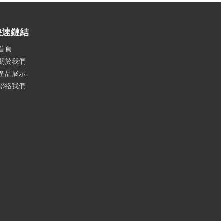
快速鏈結
首頁
關於我們
產品展示
聯絡我們