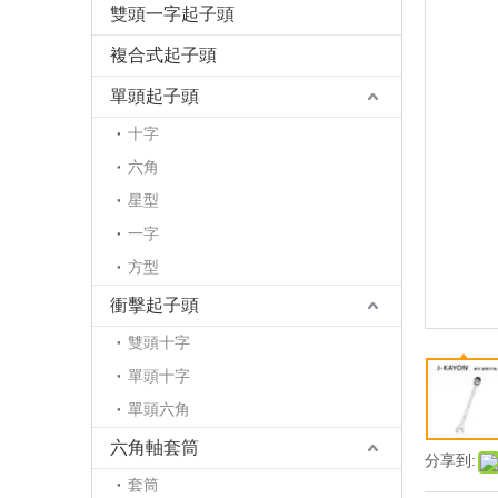
雙頭一字起子頭
複合式起子頭
單頭起子頭
十字
六角
星型
一字
方型
衝擊起子頭
雙頭十字
單頭十字
單頭六角
六角軸套筒
分享到:
套筒