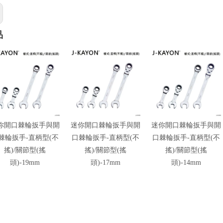
品
你開口棘輪扳手與開
迷你開口棘輪扳手與開
迷你開口棘輪扳手與開
棘輪扳手-直柄型(不
口棘輪扳手-直柄型(不
口棘輪扳手-直柄型(不
搖)/關節型(搖
搖)/關節型(搖
搖)/關節型(搖
頭)-19mm
頭)-17mm
頭)-14mm