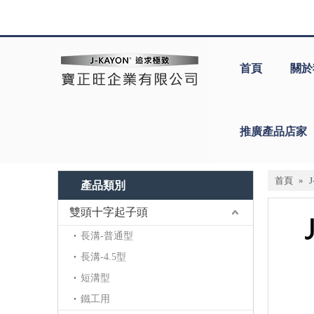
首頁
關於
推廣產品店家
首頁
»
產品類別
雙頭十字起子頭
長溝-普通型
長溝-4.5型
短溝型
鐵工用