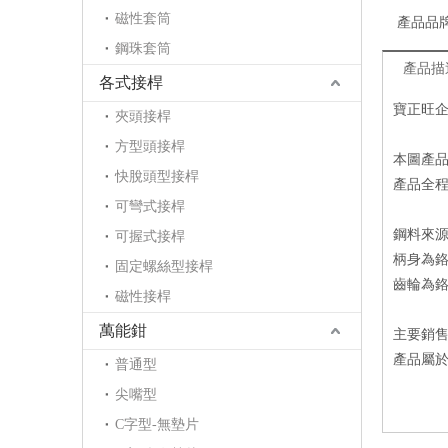
磁性套筒
產品品
鋼珠套筒
產品描
各式接桿
寶正旺企
夾頭接桿
方型頭接桿
本圖產品
快脫頭型接桿
產品全程
可彎式接桿
鋼料來源
可握式接桿
柄身為鉻
固定螺絲型接桿
齒輪為鉻
磁性接桿
萬能鉗
主要銷
產品屬
普通型
尖嘴型
C字型-無墊片