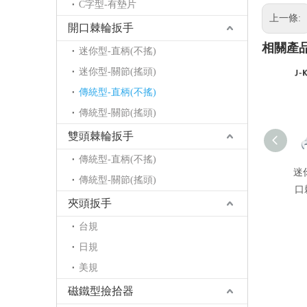
C字型-有墊片
上一條:
開口棘輪扳手
相關產
迷你型-直柄(不搖)
迷你型-關節(搖頭)
傳統型-直柄(不搖)
傳統型-關節(搖頭)
雙頭棘輪扳手
傳統型-直柄(不搖)
迷
傳統型-關節(搖頭)
口
夾頭扳手
台規
日規
美規
磁鐵型撿拾器