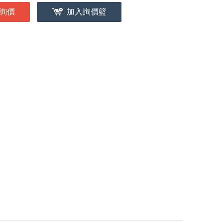
詢價
加入詢價籃