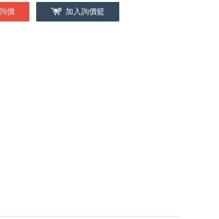
詢價
加入詢價籃