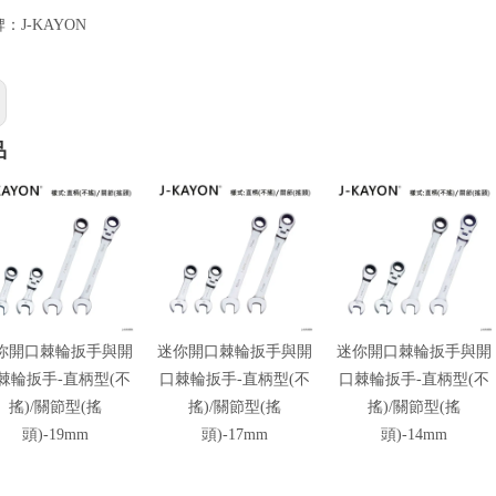
牌：
J-KAYON
品
你開口棘輪扳手與開
迷你開口棘輪扳手與開
迷你開口棘輪扳手與開
棘輪扳手-直柄型(不
口棘輪扳手-直柄型(不
口棘輪扳手-直柄型(不
搖)/關節型(搖
搖)/關節型(搖
搖)/關節型(搖
頭)-19mm
頭)-17mm
頭)-14mm