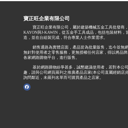
寶正旺企業有限公司
寶正旺企業有限公司，屬於建築機械五金工具批發商，
KAYON與J-KAWIN，從五金手工具成品，包括包裝材料
造，並在台組裝完成，符合專業人士作業需求。
銷售通路為實體店面，產品皆為批量販售，迄今並無網
無針對使用者之零售服務，更無授權任何店家，得以將品牌
各家網路購物平台，進行販售。
基於網路購物紛爭甚多，誠懇建議使用者，若對本公司
趣，請與公司網頁羅列之推廣產品店家(本公司直屬經銷店)
詢問鄰近，未羅列名單而可購買產品之店家。