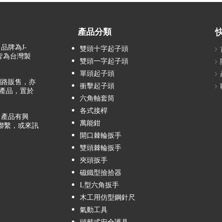
產品分類
品牌為J-
雙頭十字起子頭
，皆為台灣製
雙頭一字起子頭
單頭起子頭
路販售，亦
衝擊起子頭
產品，置於
六角軸套筒
各式接桿
產品有興
萬能鉗
聯繫，或來訊
開口棘輪扳手
雙頭棘輪扳手
夾頭扳手
磁鐵型撿拾器
L型六角扳手
木工用仿型鋼針尺
氣動工具