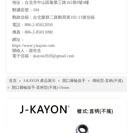
地址：台北市中山區敬業三路162巷8號4樓
郵遞區號：104
郵政信箱：台北樂群二路郵局第192-11號信箱
電話：886-2-85022050
傳真：886-2-85011090
網址：
https://www.j-kayon.com
聯絡人：謝先生
電子信箱：
jkayon2020@gmail.com
首頁
»
J-KAYON 產品展示
»
開口棘輪扳手
»
傳統型-直柄(不搖)
»
開口棘輪扳手-直柄型(不搖)-10mm