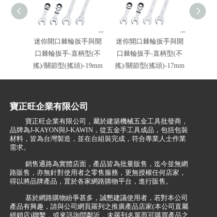
迷你開口棘輪扳手與開
迷你開口棘輪扳手與開
迷你
口棘輪扳手-直柄型(不
口棘輪扳手-直柄型(不
口棘輪
搖)/關節型(搖頭)-19mm
搖)/關節型(搖頭)-17mm
搖)/關
寶正旺企業有限公司
寶正旺企業有限公司，屬於建築機械五金工具批發商，
品牌為J-KAYON與J-KAWIN，從五金手工具成品，包括包裝
材料，皆為台灣製造，並在台組裝完成，符合專業人士作業
需求。
銷售通路為實體店面，產品皆為批量販售，迄今並無網
路販售，亦無針對使用者之零售服務，更無授權任何店家，
得以將品牌產品，置於各家網路購物平台，進行販售。
基於網路購物紛爭甚多，誠懇建議使用者，若對本公司
產品有興趣，請與公司網頁羅列之推廣產品店家(本公司直屬
經銷店)聯繫，或來訊詢問鄰近，未羅列名單而可購買產品之